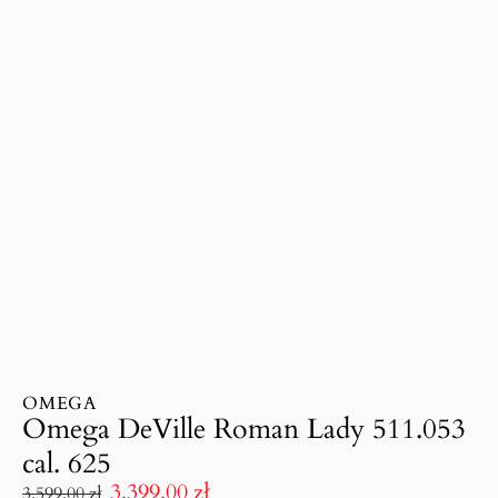
OMEGA
Omega DeVille Roman Lady 511.053
cal. 625
3.399.00
zł
3.599.00
zł