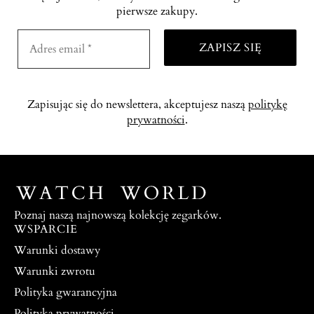
pierwsze zakupy.
Zapisując się do newslettera, akceptujesz naszą
politykę
prywatności
.
Poznaj naszą najnowszą kolekcję zegarków.
WSPARCIE
Warunki dostawy
Warunki zwrotu
Polityka gwarancyjna
Polityka prywatności