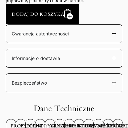
poprawnie, parametry chodu w normie.
DODAJ DO KOSZYKA
Gwarancja autentyczności
Informacje o dostawie
Bezpieczeństwo
Dane Techniczne
PRODUCENT:
PŁEĆ:
ROK
ORYGINALNE
ORYGINALNE
STAN
MATERIAŁ
SZEROKOŚĆ
WYSOKOŚĆ
MATERIAŁ
RODZAJ
ROD