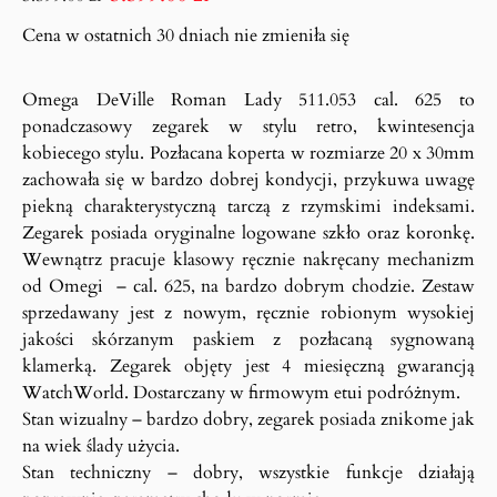
Cena w ostatnich 30 dniach nie zmieniła się
Omega DeVille Roman Lady 511.053 cal. 625 to
ponadczasowy zegarek w stylu retro, kwintesencja
kobiecego stylu. Pozłacana koperta w rozmiarze 20 x 30mm
zachowała się w bardzo dobrej kondycji, przykuwa uwagę
piekną charakterystyczną tarczą z rzymskimi indeksami.
Zegarek posiada oryginalne logowane szkło oraz koronkę.
Wewnątrz pracuje klasowy ręcznie nakręcany mechanizm
od Omegi – cal. 625, na bardzo dobrym chodzie. Zestaw
sprzedawany jest z nowym, ręcznie robionym wysokiej
jakości skórzanym paskiem z pozłacaną sygnowaną
klamerką. Zegarek objęty jest 4 miesięczną gwarancją
WatchWorld. Dostarczany w firmowym etui podróżnym.
Stan wizualny – bardzo dobry, zegarek posiada znikome jak
na wiek ślady użycia.
Stan techniczny – dobry, wszystkie funkcje działają