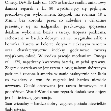
Omega DeVille Lady cal. 1375 to bardzo rzadki, unikatowy
damski zegarek z lat 80 wyróżniający się pięknym,
pieczołowitym wykonaniem. Zegarek ma rozmiar 18 x
31mm bez koronki, przez co subtelnie i delikatnie
prezentuje się na nadgarstku, przykuwając spojrzenia
detalami wykonania bezela i tarczy. Koperta pozłacana,
zachowana w bardzo dobrym stanie, oryginalne szkło i
koronka. Tarcza w kolorze złotym z ciekawym wzorem
oraz charakterystyczne indeksy godzinowe tworzą
wyjątkową całość. W środku pracuje mechanizm Omega
cal. 1375, napędzany kwarcową baterią, w pełni sprawny.
Zegarek sprzedawany jest razem z oryginalnym skórzanym
paskiem i złoconą klamerką w stanie praktycznie bez śladu
co świadczy o tym, że zegarek był bardzo niewiele
używany. Całość oferowana jest razem firmowym etui
podróżnym WatchWorld a sam zegarek dodatkowo objęty
jest 4 miesięczną gwarancją.
Stan wizualny – bardzo dobry, zegarek posiada niewielkie
ślady użycia.