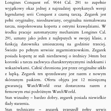
Longines Conquest ref. 9044 Cal. 291 to zupełnie
wyjątkowy okaz jednej z najrzadziej spotykanych wersji
legendarnej serii Conquest z czarną tarczą. Zegarek jest
pełni oryginalny, nieodnawiany, oryginalna niemalowana
tarcza, niepolerowana koperta z ostrymi krawędziami. W
środku pracuje automatyczny mechanizm Longines Cal.
291, uznany jako jeden z najlepszych w swojej klasie, z
funkcją datownika umieszczoną na godzinie trzeciej.
Świeżo po pełnym serwisie zegarmistrzowskim. Zegarek
posiada kopertę ze stali nierdzewnej o średnicy 34mm bez
koronki a tarcza zachwyca charakterystycznymi indeksami i
wskazówkami. Całość chroniona jest przez oryginalne szkło
z lupką. Zegarek ten sprzedawany jest razem z nowym
skórzanym paskiem. Oferta objęta jest 12 miesięczną
gwarancją WatchWorld oraz dostarczona razem z
firmowym etui podróżnym WatchWorld.
Stan wizualny – bardzo dobry, zegarek posiada niewielkie
ślady starzenia.
Stan techniczny – zegarek przeszedł pełny serwis