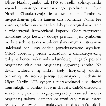
Ulysse Nardin Jumbo cal. N73 to rzadki kolekcjonerski
zegarek uznanego szwajcarskiego producenta Ulysse
Nardin. Charakteryzuje się stalową kopertą Jumbo w
niespotykanym jak na tamten czas rozmiarze 37mm bez
koronki, zachowaną w bardzo dobrym oryginalnym stanie
z widocznymi krawędziami koperty. Charakterystyczne
nakładane logo kotwicy dodaje prestiżu i jest symbolem
marki a srebrna tarcza ze szlifem słonecznym i lustrzanymi
indeksami bez lumy dodaje ponadczasowego wymiaru.
Całość dopełniają proste wskazówki z charakterystyczną
łezką na końcu wskazówki sekundowej. Zegarek posiada
oryginalne szkło oraz oryginalną logowaną korokę. Na
deklu widoczne są mikro ślady fabrycznej okleiny
ochronnej. W środku pracuje automatyczny mechanizm
Ulysse Nardin N73 słynący z niezawodności i solidności
konstrukcji, na bardzo dobrym chodzie. Całość oferowana
ze skórzany paskiem z ezgotycznej skóry z tamtych lat oraz
oryginalną stalową klamerką co czyni cały zestaw jeszcze
rzadszym z uwagi na praktyczną niedostępność takich