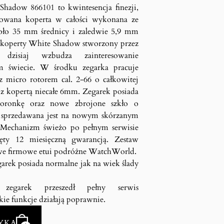
hadow 866101 to kwintesencja finezji,
erowana koperta w całości wykonana ze
koło 35 mm średnicy i zaledwie 5,9 mm
t koperty White Shadow stworzony przez
zisiaj wzbudza zainteresowanie
m świecie. W środku zegarka pracuje
micro rotorem cal. 2-66 o całkowitej
z kopertą niecałe 6mm. Zegarek posiada
koronkę oraz nowe zbrojone szkło o
ć sprzedawana jest na nowym skórzanym
. Mechanizm świeżo po pełnym serwisie
jęty 12 miesięczną gwarancją. Zestaw
owe firmowe etui podróżne WatchWorld.
garek posiada normalne jak na wiek ślady
zegarek przeszedł pełny serwis
kie funkcje działają poprawnie.
YKA