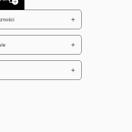
zności
wie