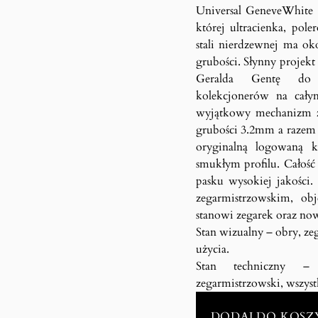
Universal GeneveWhite S
której ultracienka, pol
stali nierdzewnej ma o
grubości. Słynny projek
Geralda Gentę do d
kolekcjonerów na cały
wyjątkowy mechanizm z 
grubości 3.2mm a razem 
oryginalną logowaną 
smukłym profilu. Całoś
pasku wysokiej jakości
zegarmistrzowskim, ob
stanowi zegarek oraz n
Stan wizualny – obry, ze
użycia.
Stan techniczny – 
zegarmistrzowski, wszyst
DODAJ DO KOSZ