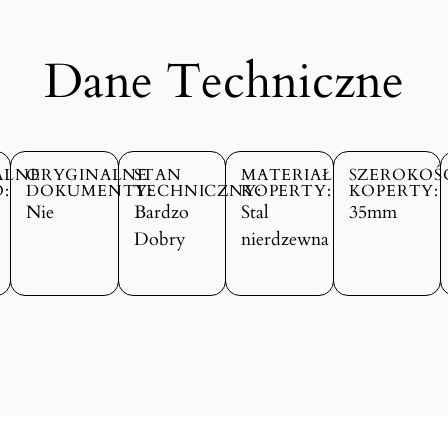
Dane Techniczne
ALNE
ORYGINALNE
STAN
MATERIAŁ
SZEROKOŚ
:
DOKUMENTY:
TECHNICZNY:
KOPERTY:
KOPERTY:
Nie
Bardzo
Stal
35mm
Dobry
nierdzewna