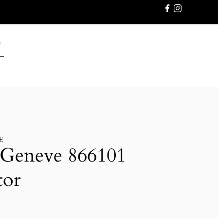
GWARANC
E
 Geneve 866101
tor