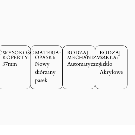
Ć
WYSOKOŚĆ
MATERIAŁ
RODZAJ
RODZAJ
KOPERTY:
OPASKI:
MECHANIZMU:
SZKŁA:
37mm
Nowy
Automatyczny
Szkło
skórzany
Akrylowe
pasek