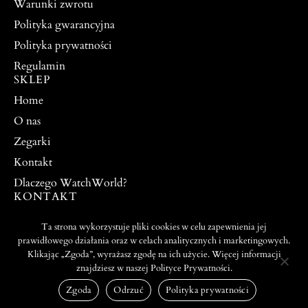
Warunki zwrotu
Polityka gwarancyjna
Polityka prywatności
Regulamin
SKLEP
Home
O nas
Zegarki
Kontakt
Dlaczego WatchWorld?
KONTAKT
watchworldpw@yahoo.com
Ta strona wykorzystuje pliki cookies w celu zapewnienia jej
504 917 976
prawidłowego działania oraz w celach analitycznych i marketingowych.
Klikając „Zgoda”, wyrażasz zgodę na ich użycie. Więcej informacji
znajdziesz w naszej Polityce Prywatności.
PROJEKT I WYKONANIE:
© 2026 ALL RIGHTS
WEBTO.PL
RESERVED
Zgoda
Odrzuć
Polityka prywatności