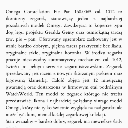
Omega Constellation Pie Pan 168.0065 cal. 1012 to
ikoniczny zegarek, stanowiący jeden z najbardziej
pożądanych modeli Omegi. Zawdzięcza to kopercie typu
dog legs, projektu Geralda Genty oraz ośmiokątną tarczą
tzw. pie – pan. Oferowany egzemplarz zachowany jest w
stanie bardzo dobrym, piękna tarcza praktycznie bez śladu,
oryginalne szkło, oryginalna koronka. W środku zegarka
pracuje niezawodny automatyczny mechanizm cal. 1012,
świeżo po pełnym serwisie zegarmistrzowskim. Zegarek
sprzedawany jest razem z nowym skórzanym paskiem oraz
logowaną klamerką. Całość objęta jest 12 miesięczną
gwarancją oraz dostarczona w firmowym etui podróżnym
WatchWorld. Ten model to zegarek którego nie trzeba
przedstawiać. Ikona i najbardziej pożądany vintage model
Omegi, który nie tylko świetnie wygląda na nadgarstku ale
może być dumą niemal każdej zegarkowej kolekcji.
Stan wizualny – bardzo dobry, zegarek ma niewielkie ślady