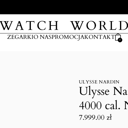
ARKI
ZEGARKI
O NAS
PROMOCJA
KONTAKT
0
ULYSSE NARDIN
Ulysse Na
4000 cal.
7.999.00
zł