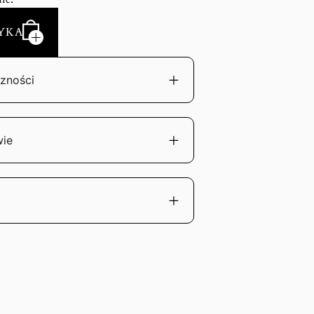
YKA
zności
wie