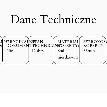
Dane Techniczne
ALNE
ORYGINALNE
STAN
MATERIAŁ
SZEROKOŚ
:
DOKUMENTY:
TECHNICZNY:
KOPERTY:
KOPERTY:
Nie
Dobry
Stal
35mm
nierdzewna