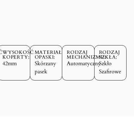
Ć
WYSOKOŚĆ
MATERIAŁ
RODZAJ
RODZAJ
KOPERTY:
OPASKI:
MECHANIZMU:
SZKŁA:
42mm
Skórzany
Automatyczny
Szkło
pasek
Szafirowe