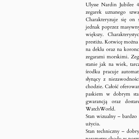
Ulysse Nardin Jubilee 4
zegarek uznanego szwa
Charakteryzuje się on
jednak poprzez masywny 
większy. Charakteryst
prestiżu. Kotwicę można
na deklu oraz na koronc
zegarami morskimi. Ze
stanie jak na wiek, tar
środku pracuje automa
słynący z niezawodnośc
chodzie. Całość oferowa
paskiem w dobrym stan
gwarancją oraz dost
WatchWorld.
Stan wizualny – bardzo 
użycia.
Stan techniczny – dobry
parametry chodu w norm