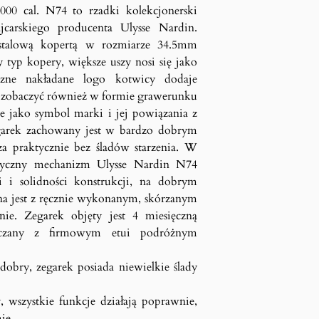
000 cal. N74 to rzadki kolekcjonerski
jcarskiego producenta Ulysse Nardin.
 stalową kopertą w rozmiarze 34.5mm
typ kopery, większe uszy nosi się jako
yczne nakładane logo kotwicy dodaje
 zobaczyć również w formie grawerunku
e jako symbol marki i jej powiązania z
garek zachowany jest w bardzo dobrym
cza praktycznie bez śladów starzenia. W
tyczny mechanizm Ulysse Nardin N74
i i solidności konstrukcji, na dobrym
na jest z ręcznie wykonanym, skórzanym
ie. Zegarek objęty jest 4 miesięczną
arczany z firmowym etui podróżnym
dobry, zegarek posiada niewielkie ślady
, wszystkie funkcje działają poprawnie,
ie.