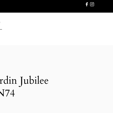
GWARANC
rdin Jubilee
 N74