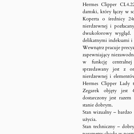
Hermes Clipper CL4.22
damski, który łączy w so
Koperta o średnicy 24
nierdzewnej i pozłacany
dwukolorowy wygląd. 
delikatnymi indeksami i
Wewnątrz pracuje precy
zapewniający niezawodn
w funkcję centralne
sprzedawany jest z or
nierdzewnej i elementó
Hermes Clipper Lady t
Zegarek objęty jest 
dostarczony jest raze
stanie dobrym.
Stan wizualny – bardzo 
użycia.
Stan techniczny – dobry
parametry chodu w norm