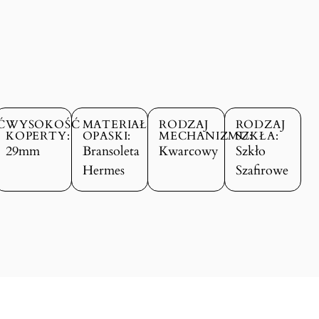
Ć
WYSOKOŚĆ
MATERIAŁ
RODZAJ
RODZAJ
KOPERTY:
OPASKI:
MECHANIZMU:
SZKŁA:
29mm
Bransoleta
Kwarcowy
Szkło
Hermes
Szafirowe