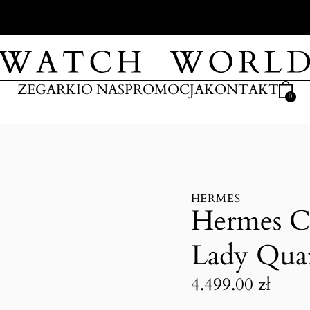
ARKI
ZEGARKI
O NAS
PROMOCJA
KONTAKT
0
HERMES
Hermes C
Lady Qua
4.499.00
zł