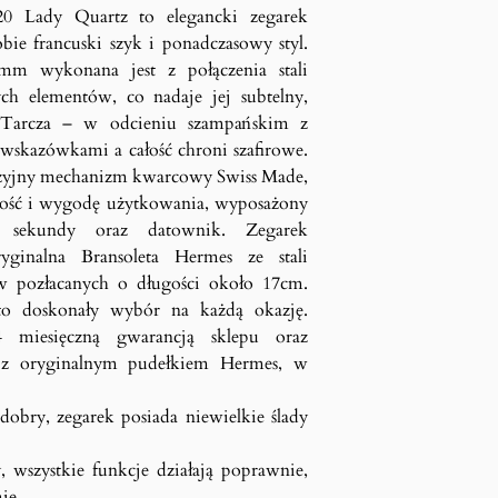
0 Lady Quartz to elegancki zegarek
bie francuski szyk i ponadczasowy styl.
mm wykonana jest z połączenia stali
ch elementów, co nadaje jej subtelny,
Tarcza – w odcieniu szampańskim z
 wskazówkami a całość chroni szafirowe.
zyjny mechanizm kwarcowy Swiss Made,
ość i wygodę użytkowania, wyposażony
j sekundy oraz datownik. Zegarek
yginalna Bransoleta Hermes ze stali
w pozłacanych o długości około 17cm.
o doskonały wybór na każdą okazję.
4 miesięczną gwarancją sklepu oraz
m z oryginalnym pudełkiem Hermes, w
dobry, zegarek posiada niewielkie ślady
, wszystkie funkcje działają poprawnie,
ie.