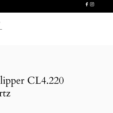
GWARANC
lipper CL4.220
rtz