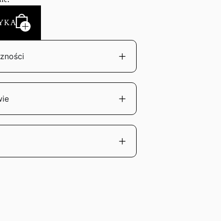
YKA
zności
wie