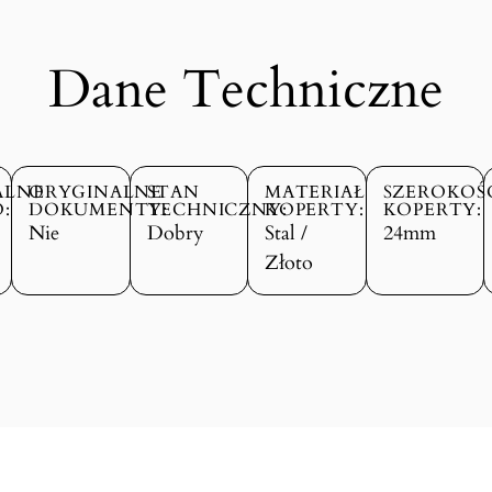
Dane Techniczne
ALNE
ORYGINALNE
STAN
MATERIAŁ
SZEROKOŚ
:
DOKUMENTY:
TECHNICZNY:
KOPERTY:
KOPERTY:
Nie
Dobry
Stal /
24mm
Złoto