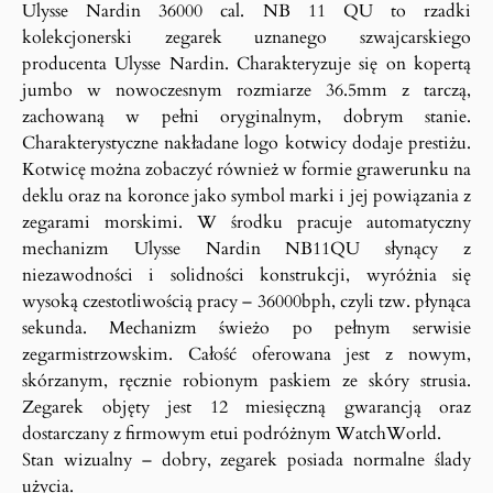
Ulysse Nardin 36000 cal. NB 11 QU to rzadki
kolekcjonerski zegarek uznanego szwajcarskiego
producenta Ulysse Nardin. Charakteryzuje się on kopertą
jumbo w nowoczesnym rozmiarze 36.5mm z tarczą,
zachowaną w pełni oryginalnym, dobrym stanie.
Charakterystyczne nakładane logo kotwicy dodaje prestiżu.
Kotwicę można zobaczyć również w formie grawerunku na
deklu oraz na koronce jako symbol marki i jej powiązania z
zegarami morskimi. W środku pracuje automatyczny
mechanizm Ulysse Nardin NB11QU słynący z
niezawodności i solidności konstrukcji, wyróżnia się
wysoką czestotliwością pracy – 36000bph, czyli tzw. płynąca
sekunda. Mechanizm świeżo po pełnym serwisie
zegarmistrzowskim. Całość oferowana jest z nowym,
skórzanym, ręcznie robionym paskiem ze skóry strusia.
Zegarek objęty jest 12 miesięczną gwarancją oraz
dostarczany z firmowym etui podróżnym WatchWorld.
Stan wizualny – dobry, zegarek posiada normalne ślady
użycia.