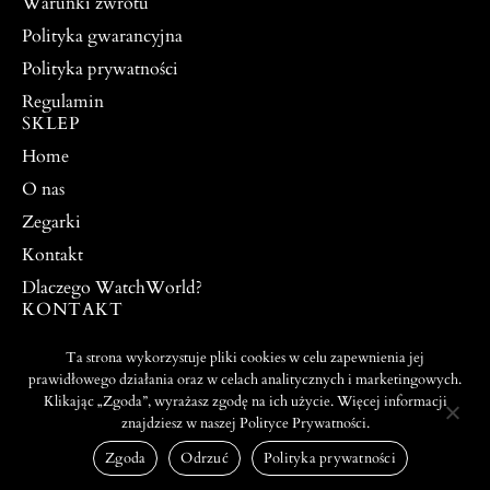
Warunki zwrotu
Polityka gwarancyjna
Polityka prywatności
Regulamin
SKLEP
Home
O nas
Zegarki
Kontakt
Dlaczego WatchWorld?
KONTAKT
watchworldpw@yahoo.com
Ta strona wykorzystuje pliki cookies w celu zapewnienia jej
504 917 976
prawidłowego działania oraz w celach analitycznych i marketingowych.
Klikając „Zgoda”, wyrażasz zgodę na ich użycie. Więcej informacji
znajdziesz w naszej Polityce Prywatności.
PROJEKT I WYKONANIE:
© 2026 ALL RIGHTS
WEBTO.PL
RESERVED
Zgoda
Odrzuć
Polityka prywatności