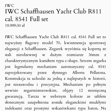
IWC
IWC Schaffhausen Yacht Club R811
cal. 8541 Full set
19.999.00
zł
IWC Schaffhausen Yacht Club R811 cal. 8541 Full set to
najwyższy flagowy model 70, kwintesencja sportowej
elegancji z Schaffhausen. Zegarek wyróżnia się kopertą ze
stali nierdzewnej w dużym rozmiarze 36mm z
charakterystycznym kształtem typu c-shape. Sercem zegarka
jest legendarny mechanizm automatyczny cal. 8541
zaprojektowany przez słynnego Alberta Pellatona.
Konstrukcja ta uchodzi za jedną z najlepszych w historii,
jest niezawodna i precyzyjna. Mechanizm po pełnym
serwisie zegarmistrzowskim, objęty 12 miesięczną
gwarancją. Tarcza w srebrnym kolorze ze szlifem
słonecznym uzupełniona została eleganckimi smukłymi
indeksami oraz prostymi wskazówkami typu baton. Na