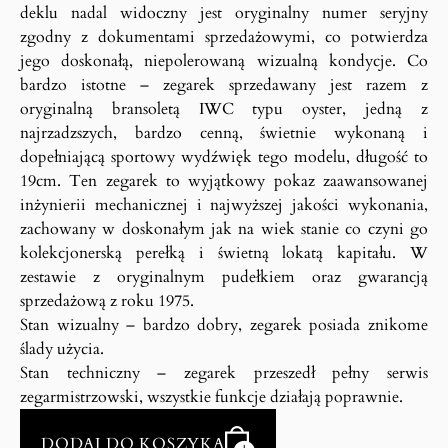
deklu nadal widoczny jest oryginalny numer seryjny
zgodny z dokumentami sprzedażowymi, co potwierdza
jego doskonałą, niepolerowaną wizualną kondycje. Co
bardzo istotne – zegarek sprzedawany jest razem z
oryginalną bransoletą IWC typu oyster, jedną z
najrzadzszych, bardzo cenną, świetnie wykonaną i
dopełniającą sportowy wydźwięk tego modelu, długość to
19cm. Ten zegarek to wyjątkowy pokaz zaawansowanej
inżynierii mechanicznej i najwyższej jakości wykonania,
zachowany w doskonałym jak na wiek stanie co czyni go
kolekcjonerską perełką i świetną lokatą kapitału. W
zestawie z oryginalnym pudełkiem oraz gwarancją
sprzedażową z roku 1975.
Stan wizualny – bardzo dobry, zegarek posiada znikome
ślady użycia.
Stan techniczny – zegarek przeszedł pełny serwis
zegarmistrzowski, wszystkie funkcje działają poprawnie.
DODAJ DO KOSZYKA