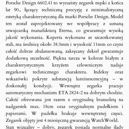
Porsche Design 6602.41 to wyrazisty zegarek męski z końca
lat 90., łączący techniczną precyzję z minimalistyczną
estetyką charakterystyczną dla marki Porsche Design. Model
ten został zaprojektowany we współpracy z uznaną
szwajcarską manufakturą Eterna, co gwarantuje wysoką
jakość wykonania. Koperta wykonana ze szczotkowanej
stali, ma średnicę około 38.5mm i wysokość 11mm co czyni
całość dobrze zbalansowaną, zakręcany dekiel gwarantuje
dodatkową szczelność. Piękna tarcza w kolorze białym z
charakterystycznym krzyżem celowniczym nadaje
zegarkowi technicznego charakteru. Indeksy oraz
wskazówki pokryte substancją luminescencyjną – w
doskonałej kondycji. Wewnątrz zegarka pracuje
automatyczny mechanizm ETA 2824-2 na dobrym chodzie.
Całość oferowana jest razem z oryginalną bransoletą na
nadgarstek max. 18cm oraz oryginalnym pudełkiem i
papierami. W pudełku brakuje wewnętrznej częsci.
Zegarek objęty jest 4 miesięczną gwarancją WatchWorld.
Stan wizualny – dobry, zegarek posiada normalne ślady