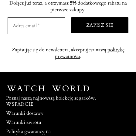
Dołącz już teraz, a otrzymasz
5%
dodatkowego rabatu na
pierwsze zakupy.
Zapisując się do newslettera, akceptujesz naszą
politykę
prywatności
.
Poznaj naszą najnowszą kolekcję zegarków.
WSPARCIE
Warunki dostawy
Warunki zwrotu
Polityka gwarancyjna