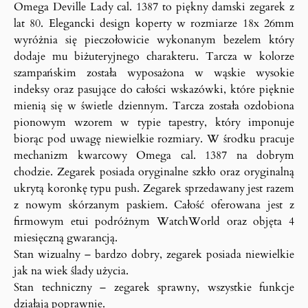
Omega Deville Lady cal. 1387 to piękny damski zegarek z
lat 80. Elegancki design koperty w rozmiarze 18x 26mm
wyróżnia się pieczołowicie wykonanym bezelem który
dodaje mu biżuteryjnego charakteru. Tarcza w kolorze
szampańskim została wyposażona w wąskie wysokie
indeksy oraz pasujące do całości wskazówki, które pięknie
mienią się w świetle dziennym. Tarcza została ozdobiona
pionowym wzorem w typie tapestry, który imponuje
biorąc pod uwagę niewielkie rozmiary. W środku pracuje
mechanizm kwarcowy Omega cal. 1387 na dobrym
chodzie. Zegarek posiada oryginalne szkło oraz oryginalną
ukrytą koronkę typu push. Zegarek sprzedawany jest razem
z nowym skórzanym paskiem. Całość oferowana jest z
firmowym etui podróżnym WatchWorld oraz objęta 4
miesięczną gwarancją.
Stan wizualny – bardzo dobry, zegarek posiada niewielkie
jak na wiek ślady użycia.
Stan techniczny – zegarek sprawny, wszystkie funkcje
działają poprawnie.