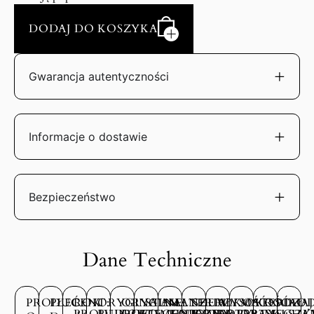
DODAJ DO KOSZYKA
Gwarancja autentyczności
Informacje o dostawie
Bezpieczeństwo
Dane Techniczne
PRODUCENT:
PŁEĆ:
ROK
ORYGINALNE
ORYGINALNE
STAN
MATERIAŁ
SZEROKOŚĆ
WYSOKOŚĆ
MATERIAŁ
RODZAJ
ROD