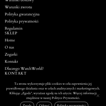
Warunki zwrotu
Polityka gwarancyjna
Polityka prywatności
Regulamin
SKLEP
Home
O nas
Zegarki
Kontakt
Dlaczego WatchWorld?
KONTAKT
watchworldpw@yahoo.com
Ta strona wykorzystuje pliki cookies w celu zapewnienia jej
504 917 976
prawidłowego działania oraz w celach analitycznych i marketingowych.
Klikając „Zgoda”, wyrażasz zgodę na ich użycie. Więcej informacji
znajdziesz w naszej Polityce Prywatności.
PROJEKT I WYKONANIE:
© 2026 ALL RIGHTS
WEBTO.PL
RESERVED
Zgoda
Odrzuć
Polityka prywatności