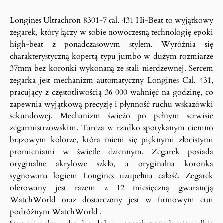
Longines Ultrachron 8301-7 cal. 431 Hi-Beat to wyjątkowy
zegarek, który łączy w sobie nowoczesną technologię epoki
high-beat z ponadczasowym stylem. Wyróżnia się
charakterystyczną kopertą typu jumbo w dużym rozmiarze
37mm bez koronki wykonaną ze stali nierdzewnej. Sercem
zegarka jest mechanizm automatyczny Longines Cal. 431,
pracujący z częstotliwością 36 000 wahnięć na godzinę, co
zapewnia wyjątkową precyzję i płynność ruchu wskazówki
sekundowej. Mechanizm świeżo po pełnym serwisie
zegarmistrzowskim. Tarcza w rzadko spotykanym ciemno
brązowym kolorze, która mieni się pięknymi złocistymi
promieniami w świetle dziennym. Zegarek posiada
oryginalne akrylowe szkło, a oryginalna koronka
sygnowana logiem Longines uzupełnia całość. Zegarek
oferowany jest razem z 12 miesięczną gwarancją
WatchWorld oraz dostarczony jest w firmowym etui
podróżnym WatchWorld .