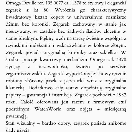
Omega Deville ref. 195.0077 cal. 1378 to stylowy i elegancki
zegarek z lat 80. Wyróżnia go charakterystyczny
kwadratowy kształt kopert w uniwersalnym rozmiarze
32mm bez koronki. Zegarek zachowany w stanie jak
nieużywany, w zasadzie bez żadnych śladów, złocenie w
stanie idealnym. Piękny wzór na tarczy świetnie współgra z
rzymskimi indeksami i wskazówkami w kolorze złotym.
Zegarek posiada oryginalną koronkę oraz szkiełko. W
środku pracuje kwarcowy mechanizm Omega cal. 1478
słynący z niezawodności, świeżo po serwisie
zegarmistrzowskim. Zegarek wyposażony jest nowy ręcznie
robiony skórzany pasek z jaszczurki wraz z oryginalna
klamerką. Dodatkowo cały zestaw dopełniają oryginalne
papiery – gwarancja i instrukcja. Zegarek pochodzi z 1987
roku. Całość oferowana jest razem z firmowym etui
podróżnym WatchWorld oraz objęta 4 miesięczną
gwarancją.
Stan wizualny – bardzo dobry, zegarek posiada znikome
ślady użycia.