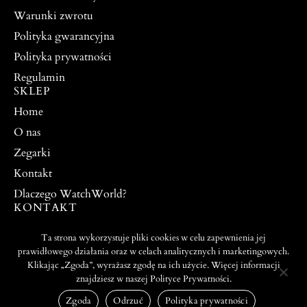
Warunki zwrotu
Polityka gwarancyjna
Polityka prywatności
Regulamin
SKLEP
Home
O nas
Zegarki
Kontakt
Dlaczego WatchWorld?
KONTAKT
watchworldpw@yahoo.com
Ta strona wykorzystuje pliki cookies w celu zapewnienia jej
504 917 976
prawidłowego działania oraz w celach analitycznych i marketingowych.
Klikając „Zgoda”, wyrażasz zgodę na ich użycie. Więcej informacji
znajdziesz w naszej Polityce Prywatności.
PROJEKT I WYKONANIE:
© 2026 ALL RIGHTS
WEBTO.PL
RESERVED
Zgoda
Odrzuć
Polityka prywatności