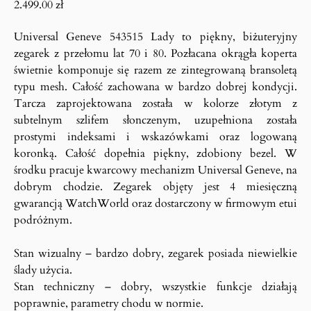
2.499.00
zł
Universal Geneve 543515 Lady to piękny, biżuteryjny
zegarek z przełomu lat 70 i 80. Pozłacana okrągła koperta
świetnie komponuje się razem ze zintegrowaną bransoletą
typu mesh. Całość zachowana w bardzo dobrej kondycji.
Tarcza zaprojektowana została w kolorze złotym z
subtelnym szlifem słonczenym, uzupełniona została
prostymi indeksami i wskazówkami oraz logowaną
koronką. Całość dopełnia piękny, zdobiony bezel. W
środku pracuje kwarcowy mechanizm Universal Geneve, na
dobrym chodzie. Zegarek objęty jest 4 miesięczną
gwarancją WatchWorld oraz dostarczony w firmowym etui
podróżnym.
Stan wizualny – bardzo dobry, zegarek posiada niewielkie
ślady użycia.
Stan techniczny – dobry, wszystkie funkcje działają
poprawnie, parametry chodu w normie.