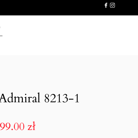
GWARANC
Admiral 8213-1
499.00
zł