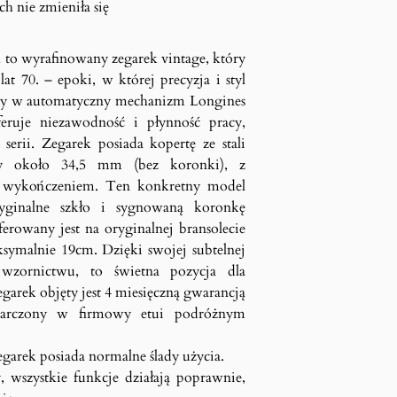
h nie zmieniła się
 to wyrafinowany zegarek vintage, który
at 70. – epoki, w której precyzja i styl
ny w automatyczny mechanizm Longines
eruje niezawodność i płynność pracy,
j serii. Zegarek posiada kopertę ze stali
cy około 34,5 mm (bez koronki), z
m wykończeniem. Ten konkretny model
yginalne szkło i sygnowaną koronkę
erowany jest na oryginalnej bransolecie
symalnie 19cm. Dzięki swojej subtelnej
wzornictwu, to świetna pozycja dla
garek objęty jest 4 miesięczną gwarancją
tarczony w firmowy etui podróżnym
egarek posiada normalne ślady użycia.
, wszystkie funkcje działają poprawnie,