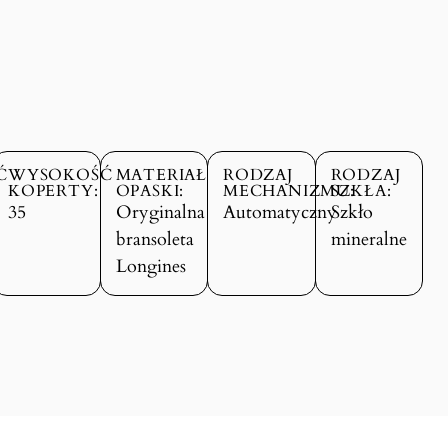
Ć
WYSOKOŚĆ
MATERIAŁ
RODZAJ
RODZAJ
KOPERTY:
OPASKI:
MECHANIZMU:
SZKŁA:
35
Oryginalna
Automatyczny
Szkło
bransoleta
mineralne
Longines