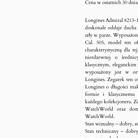
Cena w ostatnich 30 dniac
Longines Admiral 8213-1
doskonale oddaje ducha l
szły w parze. Wyposażo
Cal. 505, model ten of
charakterystyczną dla te
nierdzewnej o średni
klasycznym, elegancki
wyposażony jest w or
Longines. Zegarek ten of
Longines o długości mak
formie i klasycznemu 
każdego kolekcjonera. Ze
WatchWorld oraz dos
WatchWorld.
Stan wizualny – dobry, z
Stan techniczny – dobry