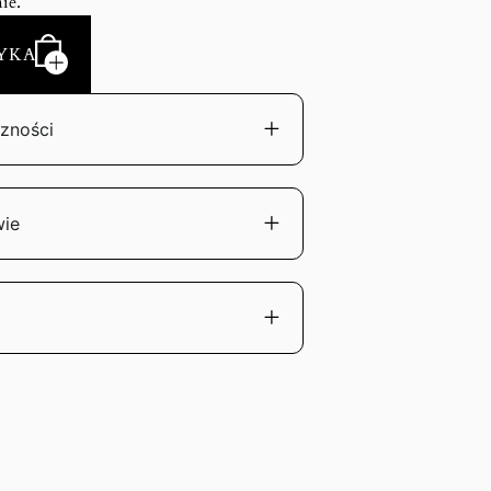
ie.
YKA
zności
wie