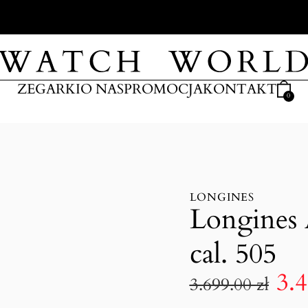
ARKI
ZEGARKI
O NAS
PROMOCJA
KONTAKT
0
LONGINES
Longines 
cal. 505
3.
3.699.00
zł