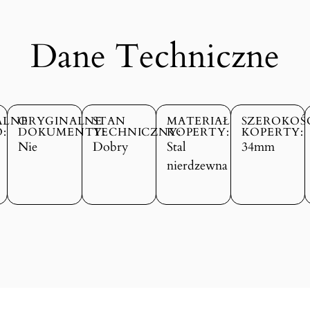
Dane Techniczne
ALNE
ORYGINALNE
STAN
MATERIAŁ
SZEROKOŚ
:
DOKUMENTY:
TECHNICZNY:
KOPERTY:
KOPERTY:
Nie
Dobry
Stal
34mm
nierdzewna