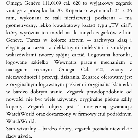
Omega Genève 111.0109 cal. 620 to wyjątkowy zegarek
vintage z początku lat 70. Koperta o wymiarach 34 x 36
mm, wykonana ze stali nierdzewnej, pozłacana – ma
geometryczny, lekko kwadratowy kształt typu „TV dial”,
który wyróżnia ten model na tle innych zegarków z linii
Genève. Tarcza w kolorze złotym — zachwyca klasą i
elegancją a razem z delikatnymi indeksami i smukłymi
wskazówkami tworzy spójną całość. Logowana koronka,
logowane szkiełko. Wewnątrz pracuje mechanizm z
naciągiem ręcznym Omega Cal. 620, znany z
niezawodności i precyzji działania. Zegarek oferowany jest
z oryginalnym logowanym paskiem i oryginalna klamerka
w bardzo dobrym stanie. Zegarek prawdopodobnie od
nowości nie był wiele używany, oryginalne piękne szlify
koperty. Zegarek objęty jest 4 miesięczną gwarancją
WatchWorld oraz dostarczony w firmowy etui podróżnym
WatchWorld.
Stan wizualny – bardzo dobry, zegarek posiada niewielkie
ślady użycia.