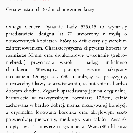
Cena w ostatnich 30 dniach nie zmieniła się
Omega Geneve Dynamic Lady 535.015 to wyrazisty
przedstawiciel designu lat 70, stworzony z myślą o
nowoczesnych kobietach, który to dziś cieszy się szerokim
zainteresowaniem. Charakterystyczna eliptyczna koperta w
rozmiarze 30mm oraz dwukolorowe wykonanie (srebro-
niebieski) przyciągają wzrok i nadają unikalnego
charakteru. Wewnątrz pracuje ręcznie nakręcany
mechanizm Omega cal. 630 uchodzący za precyzyjny,
niezawodny i łatwy w serwisowaniu, technicznie na bardzo
dobrym chodzie. Zegarek sprzedawany jest na oryginalnej
bransolecie w maksymalnym rozmiarze 17.5cm, całość
zachowana w bardzo dobrej, niemal nieużywanej kondycji
a oryginalna logowana koronka oraz akrylowym szkło
potwierdzają pierwotny, nietknięty stan całości. Zegarek
objęty jest 4 miesięczną gwarancją WatchWorld oraz