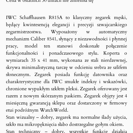
Cena w ostatnich 30 dniach nie zmieniła się
IWC Schaffhausen R815A to klasyczny zegarek męski,
będący kwintesencją elegancji i precyzji szwajcarskiego
zegarmistrzostwa. Wyposażony w automatyczny
mechanizm Caliber 8541, słynący z niezawodności i płynnej
pracy, model ten stanowi doskonałe połączenie
funkcjonalności i ponadczasowego stylu. Koperta o
wymiarach 35 x 41 mm, wykonana ze stali nierdzewnej,
skrywa minimalistyczną tarczę w odcieniu srebra ze szlifem
słonecznym. Zegarek posiada funkcję datownika oraz
charakterystyczne dla IWC smukłe indeksy i wskazówki,
chronione wypukłym szkłem pleksi. Zegarek oferowany jest
razem z nowym skórzanym paskiem. Zegarek objęty jest 4
miesięczną gwarancją sklepu oraz dostarczony w firmowy
etui podróżnym WatchWorld.
Stan wizualny – dobry, zegarek ma normalne ślady użycia,
szkło ma mikropęknięcia słabo dostrzegalne gołym okiem.
Stan techniczny – dobry, wszystkie funkcje działają