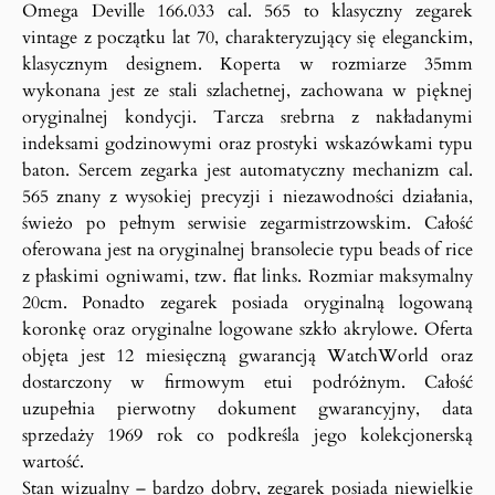
Omega Deville 166.033 cal. 565 to klasyczny zegarek
vintage z początku lat 70, charakteryzujący się eleganckim,
klasycznym designem. Koperta w rozmiarze 35mm
wykonana jest ze stali szlachetnej, zachowana w pięknej
oryginalnej kondycji. Tarcza srebrna z nakładanymi
indeksami godzinowymi oraz prostyki wskazówkami typu
baton. Sercem zegarka jest automatyczny mechanizm cal.
565 znany z wysokiej precyzji i niezawodności działania,
świeżo po pełnym serwisie zegarmistrzowskim. Całość
oferowana jest na oryginalnej bransolecie typu beads of rice
z płaskimi ogniwami, tzw. flat links. Rozmiar maksymalny
20cm. Ponadto zegarek posiada oryginalną logowaną
koronkę oraz oryginalne logowane szkło akrylowe. Oferta
objęta jest 12 miesięczną gwarancją WatchWorld oraz
dostarczony w firmowym etui podróżnym. Całość
uzupełnia pierwotny dokument gwarancyjny, data
sprzedaży 1969 rok co podkreśla jego kolekcjonerską
wartość.
Stan wizualny – bardzo dobry, zegarek posiada niewielkie