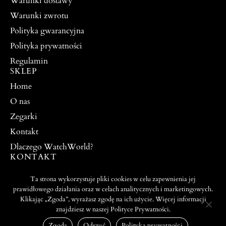
Warunki dostawy
Warunki zwrotu
Polityka gwarancyjna
Polityka prywatności
Regulamin
SKLEP
Home
O nas
Zegarki
Kontakt
Dlaczego WatchWorld?
KONTAKT
watchworldpw@yahoo.com
Ta strona wykorzystuje pliki cookies w celu zapewnienia jej
504 917 976
prawidłowego działania oraz w celach analitycznych i marketingowych.
Klikając „Zgoda”, wyrażasz zgodę na ich użycie. Więcej informacji
znajdziesz w naszej Polityce Prywatności.
PROJEKT I WYKONANIE:
© 2026 ALL RIGHTS
WEBTO.PL
RESERVED
Zgoda
Odrzuć
Polityka prywatności