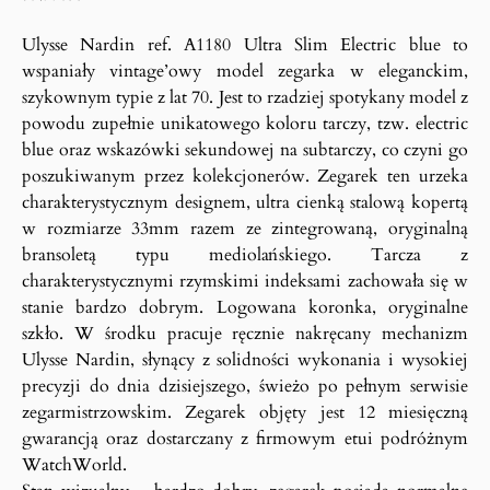
Ulysse Nardin ref. A1180 Ultra Slim Electric blue to
wspaniały vintage’owy model zegarka w eleganckim,
szykownym typie z lat 70. Jest to rzadziej spotykany model z
powodu zupełnie unikatowego koloru tarczy, tzw. electric
blue oraz wskazówki sekundowej na subtarczy, co czyni go
poszukiwanym przez kolekcjonerów. Zegarek ten urzeka
charakterystycznym designem, ultra cienką stalową kopertą
w rozmiarze 33mm razem ze zintegrowaną, oryginalną
bransoletą typu mediolańskiego. Tarcza z
charakterystycznymi rzymskimi indeksami zachowała się w
stanie bardzo dobrym. Logowana koronka, oryginalne
szkło. W środku pracuje ręcznie nakręcany mechanizm
Ulysse Nardin, słynący z solidności wykonania i wysokiej
precyzji do dnia dzisiejszego, świeżo po pełnym serwisie
zegarmistrzowskim. Zegarek objęty jest 12 miesięczną
gwarancją oraz dostarczany z firmowym etui podróżnym
WatchWorld.