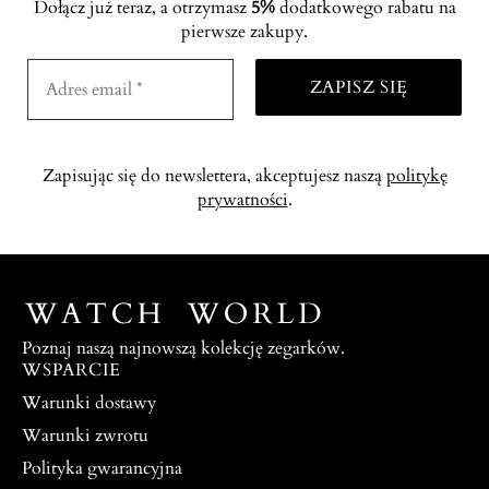
Dołącz już teraz, a otrzymasz
5%
dodatkowego rabatu na
pierwsze zakupy.
Zapisując się do newslettera, akceptujesz naszą
politykę
prywatności
.
Poznaj naszą najnowszą kolekcję zegarków.
WSPARCIE
Warunki dostawy
Warunki zwrotu
Polityka gwarancyjna