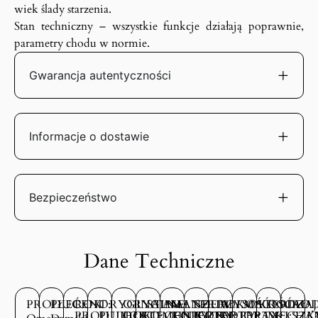
wiek ślady starzenia.
Stan techniczny – wszystkie funkcje działają poprawnie,
parametry chodu w normie.
Gwarancja autentyczności
Informacje o dostawie
Bezpieczeństwo
Dane Techniczne
PRODUCENT:
PŁEĆ:
ROK
ORYGINALNE
ORYGINALNE
STAN
MATERIAŁ
SZEROKOŚĆ
WYSOKOŚĆ
MATERIAŁ
RODZAJ
ROD
PRODUKCJI:
PUDEŁKO:
DOKUMENTY:
TECHNICZNY:
KOPERTY:
KOPERTY:
KOPERTY:
OPASKI:
MECHA
SZK