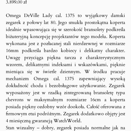
3.899.00
zł
Omega DeVille Lady cal. 1375 to wyjątkowy damski
zegarek z połowy lat 80. Jego smukła prostokątna koperta
idealnie wpasowująca się w szerokość bransolety podkreśla
biżuteryjną koncepcję projektantów tego modelu. Koperta
wykonana jest z pozłacanej stali nierdzewnej w rozmiarze
16mm podkreśla bardzo kobiecy i delikatny charakter.
Uwagę przyciąga piękna tarcza z charakterystycznym
wzorem, delikatnymi indeksami i wskazówkami, pięknie
mieniąca się w świetle dziennym. W środku pracuje
mechanizm Omega cal. 1375 zapewniający wysoką
dokładność chodu i bezobsługowe użytkowanie. Zegarek
wyposażony jest w rzadką zintegrowaną bransoletę typu
chevrons w maksymalnym rozmiarze 16cm a koperta
posiada piękny ozdobny wzór dookoła. Całość oferowana z
firmowym etui podróżnym. Zegarek dodatkowo objęty jest
4 miesięczną gwarancją WatchWorld.
Stan wizualny – dobry, zegarek posiada normalne jak na