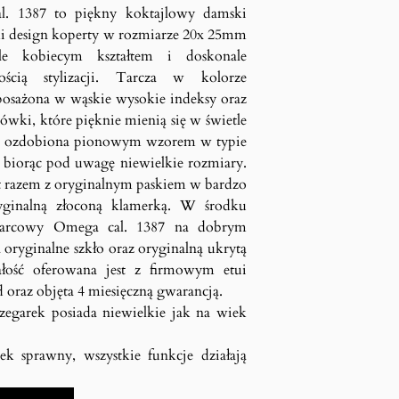
l. 1387 to piękny koktajlowy damski
cki design koperty w rozmiarze 20x 25mm
le kobiecym kształtem i doskonale
ścią stylizacji. Tarcza w kolorze
osażona w wąskie wysokie indeksy oraz
zówki, które pięknie mienią się w świetle
ła ozdobiona pionowym wzorem w typie
e biorąc pod uwagę niewielkie rozmiary.
t razem z oryginalnym paskiem w bardzo
yginalną złoconą klamerką. W środku
warcowy Omega cal. 1387 na dobrym
 oryginalne szkło oraz oryginalną ukrytą
łość oferowana jest z firmowym etui
raz objęta 4 miesięczną gwarancją.
zegarek posiada niewielkie jak na wiek
ek sprawny, wszystkie funkcje działają