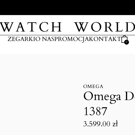
ARKI
ZEGARKI
O NAS
PROMOCJA
KONTAKT
0
OMEGA
Omega Dev
1387
3.599.00
zł