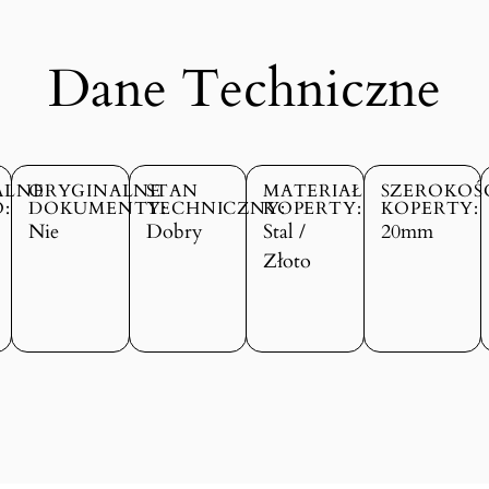
Dane Techniczne
ALNE
ORYGINALNE
STAN
MATERIAŁ
SZEROKOŚ
:
DOKUMENTY:
TECHNICZNY:
KOPERTY:
KOPERTY:
Nie
Dobry
Stal /
20mm
Złoto