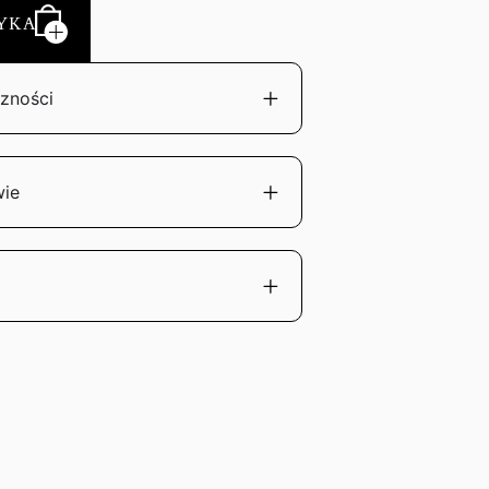
YKA
zności
wie