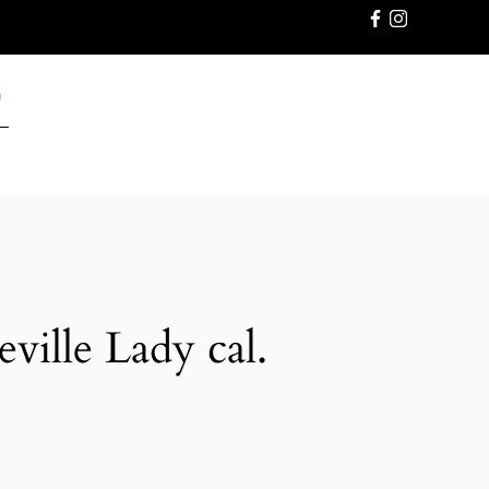
GWARANC
ille Lady cal.