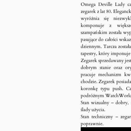
Omega Deville Lady ca
zegarek z lat 80. Elegan
wyróżnia się niezwyk
komponuje z większo
szampańskim została wyp
pasujące do całości wska
dziennym. Tarcza zosta
tapestry, który imponuj
Zegarek sprzedawany jes
dobrym stanie oraz or
pracuje mechanizm k
chodzie. Zegarek posiada
koronkę typu push. Ca
podróżnym WatchWorld o
Stan wizualny – dobry, 
ślady użycia.
Stan techniczny – zegar
poprawnie.