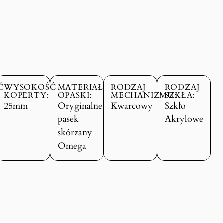
Ć
WYSOKOŚĆ
MATERIAŁ
RODZAJ
RODZAJ
KOPERTY:
OPASKI:
MECHANIZMU:
SZKŁA:
25mm
Oryginalne
Kwarcowy
Szkło
pasek
Akrylowe
skórzany
Omega