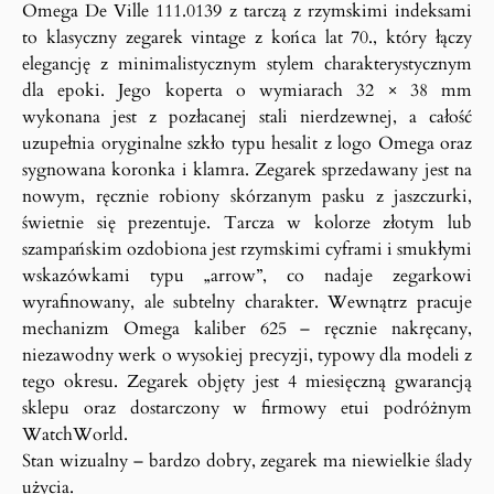
Omega De Ville 111.0139 z tarczą z rzymskimi indeksami
to klasyczny zegarek vintage z końca lat 70., który łączy
elegancję z minimalistycznym stylem charakterystycznym
dla epoki. Jego koperta o wymiarach 32 × 38 mm
wykonana jest z pozłacanej stali nierdzewnej, a całość
uzupełnia oryginalne szkło typu hesalit z logo Omega oraz
sygnowana koronka i klamra. Zegarek sprzedawany jest na
nowym, ręcznie robiony skórzanym pasku z jaszczurki,
świetnie się prezentuje. Tarcza w kolorze złotym lub
szampańskim ozdobiona jest rzymskimi cyframi i smukłymi
wskazówkami typu „arrow”, co nadaje zegarkowi
wyrafinowany, ale subtelny charakter. Wewnątrz pracuje
mechanizm Omega kaliber 625 – ręcznie nakręcany,
niezawodny werk o wysokiej precyzji, typowy dla modeli z
tego okresu. Zegarek objęty jest 4 miesięczną gwarancją
sklepu oraz dostarczony w firmowy etui podróżnym
WatchWorld.
Stan wizualny – bardzo dobry, zegarek ma niewielkie ślady
użycia.