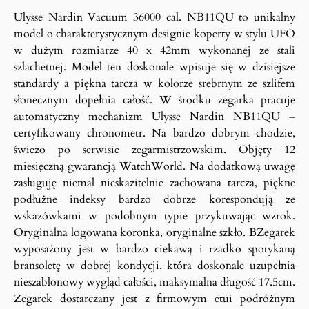
Ulysse Nardin Vacuum 36000 cal. NB11QU to unikalny
model o charakterystycznym designie koperty w stylu UFO
w dużym rozmiarze 40 x 42mm wykonanej ze stali
szlachetnej. Model ten doskonale wpisuje się w dzisiejsze
standardy a piękna tarcza w kolorze srebrnym ze szlifem
słonecznym dopełnia całość. W środku zegarka pracuje
automatyczny mechanizm Ulysse Nardin NB11QU –
certyfikowany chronometr. Na bardzo dobrym chodzie,
świezo po serwisie zegarmistrzowskim. Objęty 12
miesięczną gwarancją WatchWorld. Na dodatkową uwagę
zasługuję niemal nieskazitelnie zachowana tarcza, piękne
podłużne indeksy bardzo dobrze korespondują ze
wskazówkami w podobnym typie przykuwając wzrok.
Oryginalna logowana koronka, oryginalne szkło. BZegarek
wyposażony jest w bardzo ciekawą i rzadko spotykaną
bransoletę w dobrej kondycji, która doskonale uzupełnia
nieszablonowy wygląd całości, maksymalna długość 17.5cm.
Zegarek dostarczany jest z firmowym etui podróżnym