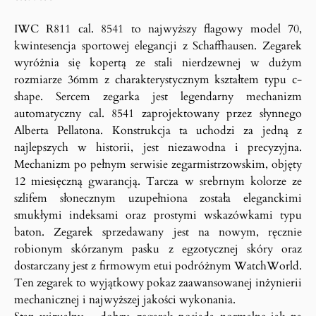
IWC R811 cal. 8541 to najwyższy flagowy model 70,
kwintesencja sportowej elegancji z Schaffhausen. Zegarek
wyróżnia się kopertą ze stali nierdzewnej w dużym
rozmiarze 36mm z charakterystycznym kształtem typu c-
shape. Sercem zegarka jest legendarny mechanizm
automatyczny cal. 8541 zaprojektowany przez słynnego
Alberta Pellatona. Konstrukcja ta uchodzi za jedną z
najlepszych w historii, jest niezawodna i precyzyjna.
Mechanizm po pełnym serwisie zegarmistrzowskim, objęty
12 miesięczną gwarancją. Tarcza w srebrnym kolorze ze
szlifem słonecznym uzupełniona została eleganckimi
smukłymi indeksami oraz prostymi wskazówkami typu
baton. Zegarek sprzedawany jest na nowym, ręcznie
robionym skórzanym pasku z egzotycznej skóry oraz
dostarczany jest z firmowym etui podróżnym WatchWorld.
Ten zegarek to wyjątkowy pokaz zaawansowanej inżynierii
mechanicznej i najwyższej jakości wykonania.