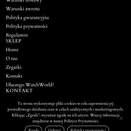
Warunki zwrotu
Polityka gwarancyjna
Polityka prywatności
Regulamin
SKLEP
Home
O nas
Zegarki
Kontakt
Dlaczego WatchWorld?
KONTAKT
watchworldpw@yahoo.com
Ta strona wykorzystuje pliki cookies w celu zapewnienia jej
504 917 976
prawidłowego działania oraz w celach analitycznych i marketingowych.
Klikając „Zgoda”, wyrażasz zgodę na ich użycie. Więcej informacji
znajdziesz w naszej Polityce Prywatności.
PROJEKT I WYKONANIE:
© 2026 ALL RIGHTS
WEBTO.PL
RESERVED
Zgoda
Odrzuć
Polityka prywatności