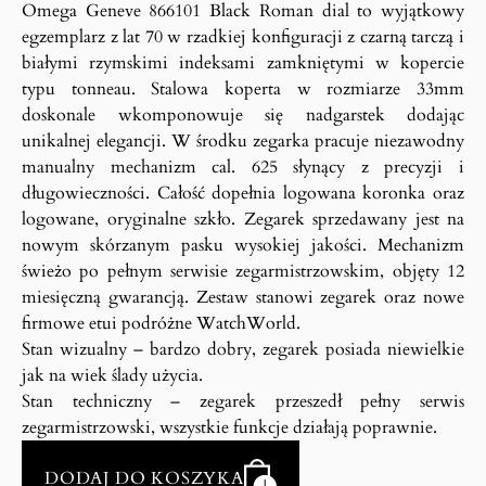
Omega Geneve 866101 Black Roman dial to wyjątkowy
egzemplarz z lat 70 w rzadkiej konfiguracji z czarną tarczą i
białymi rzymskimi indeksami zamkniętymi w kopercie
typu tonneau. Stalowa koperta w rozmiarze 33mm
doskonale wkomponowuje się nadgarstek dodając
unikalnej elegancji. W środku zegarka pracuje niezawodny
manualny mechanizm cal. 625 słynący z precyzji i
długowieczności. Całość dopełnia logowana koronka oraz
logowane, oryginalne szkło. Zegarek sprzedawany jest na
nowym skórzanym pasku wysokiej jakości. Mechanizm
świeżo po pełnym serwisie zegarmistrzowskim, objęty 12
miesięczną gwarancją. Zestaw stanowi zegarek oraz nowe
firmowe etui podróżne WatchWorld.
Stan wizualny – bardzo dobry, zegarek posiada niewielkie
jak na wiek ślady użycia.
Stan techniczny – zegarek przeszedł pełny serwis
zegarmistrzowski, wszystkie funkcje działają poprawnie.
DODAJ DO KOSZYKA