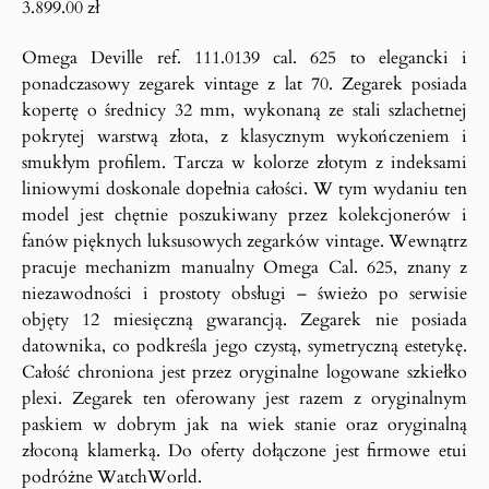
3.899.00
zł
Omega Deville ref. 111.0139 cal. 625 to elegancki i
ponadczasowy zegarek vintage z lat 70. Zegarek posiada
kopertę o średnicy 32 mm, wykonaną ze stali szlachetnej
pokrytej warstwą złota, z klasycznym wykończeniem i
smukłym profilem. Tarcza w kolorze złotym z indeksami
liniowymi doskonale dopełnia całości. W tym wydaniu ten
model jest chętnie poszukiwany przez kolekcjonerów i
fanów pięknych luksusowych zegarków vintage. Wewnątrz
pracuje mechanizm manualny Omega Cal. 625, znany z
niezawodności i prostoty obsługi – świeżo po serwisie
objęty 12 miesięczną gwarancją. Zegarek nie posiada
datownika, co podkreśla jego czystą, symetryczną estetykę.
Całość chroniona jest przez oryginalne logowane szkiełko
plexi. Zegarek ten oferowany jest razem z oryginalnym
paskiem w dobrym jak na wiek stanie oraz oryginalną
złoconą klamerką. Do oferty dołączone jest firmowe etui
podróżne WatchWorld.