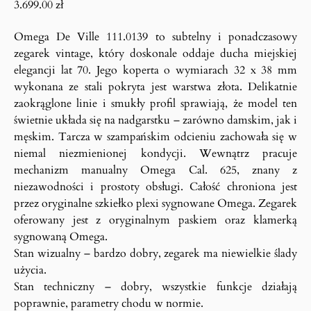
3.699.00
zł
Omega De Ville 111.0139 to subtelny i ponadczasowy
zegarek vintage, który doskonale oddaje ducha miejskiej
elegancji lat 70. Jego koperta o wymiarach 32 x 38 mm
wykonana ze stali pokryta jest warstwa złota. Delikatnie
zaokrąglone linie i smukły profil sprawiają, że model ten
świetnie układa się na nadgarstku – zarówno damskim, jak i
męskim. Tarcza w szampańskim odcieniu zachowała się w
niemal niezmienionej kondycji. Wewnątrz pracuje
mechanizm manualny Omega Cal. 625, znany z
niezawodności i prostoty obsługi. Całość chroniona jest
przez oryginalne szkiełko plexi sygnowane Omega. Zegarek
oferowany jest z oryginalnym paskiem oraz klamerką
sygnowaną Omega.
Stan wizualny – bardzo dobry, zegarek ma niewielkie ślady
użycia.
Stan techniczny – dobry, wszystkie funkcje działają
poprawnie, parametry chodu w normie.