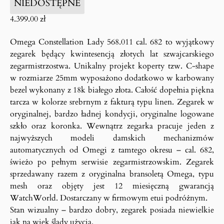
NIEDOSTĘPNE
4.399.00
zł
Omega Constellation Lady 568.011 cal. 682 to wyjątkowy
zegarek będący kwintesencją złotych lat szwajcarskiego
zegarmistrzostwa. Unikalny projekt koperty tzw. C-shape
w rozmiarze 25mm wyposażono dodatkowo w karbowany
bezel wykonany z 18k białego złota. Całość dopełnia piękna
tarcza w kolorze srebrnym z fakturą typu linen. Zegarek w
oryginalnej, bardzo ładnej kondycji, oryginalne logowane
szkło oraz koronka. Wewnątrz zegarka pracuje jeden z
najwyższych modeli damskich mechanizmów
automatycznych od Omegi z tamtego okresu – cal. 682,
świeżo po pełnym serwisie zegarmistrzowskim. Zegarek
sprzedawany razem z oryginalna bransoletą Omega, typu
mesh oraz objęty jest 12 miesięczną gwarancją
WatchWorld. Dostarczany w firmowym etui podróżnym.
Stan wizualny – bardzo dobry, zegarek posiada niewielkie
jak na wiek ślady użycia.