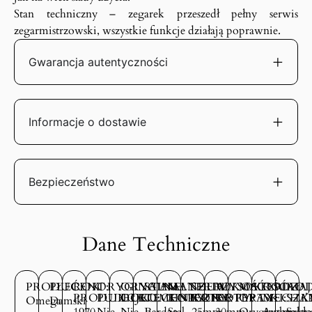
Stan techniczny – zegarek przeszedł pełny serwis
zegarmistrzowski, wszystkie funkcje działają poprawnie.
Gwarancja autentyczności
Informacje o dostawie
Bezpieczeństwo
Dane Techniczne
PRODUCENT:
PŁEĆ:
ROK
ORYGINALNE
ORYGINALNE
STAN
MATERIAŁ
SZEROKOŚĆ
WYSOKOŚĆ
MATERIAŁ
RODZAJ
ROD
PRODUKCJI:
PUDEŁKO:
DOKUMENTY:
TECHNICZNY:
KOPERTY:
KOPERTY:
KOPERTY:
OPASKI:
MECHA
SZK
Omega
Damski