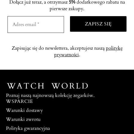
Dołącz już teraz, a otrzymasz
5%
dodatkowego rabatu na
pierwsze zakupy.
Zapisując się do newslettera, akceptujesz naszą
politykę
prywatności
.
Poznaj naszą najnowszą kolekcję zegarków.
WSPARCIE
Warunki dostawy
Warunki zwrotu
Polityka gwarancyjna