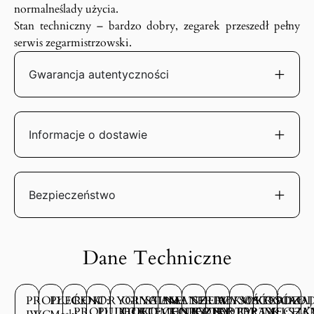
normalneślady użycia.
Stan techniczny – bardzo dobry, zegarek przeszedł pełny
serwis zegarmistrzowski.
Gwarancja autentyczności
Informacje o dostawie
Bezpieczeństwo
Dane Techniczne
PRODUCENT:
PŁEĆ:
ROK
ORYGINALNE
ORYGINALNE
STAN
MATERIAŁ
SZEROKOŚĆ
WYSOKOŚĆ
MATERIAŁ
RODZAJ
ROD
PRODUKCJI:
PUDEŁKO:
DOKUMENTY:
TECHNICZNY:
KOPERTY:
KOPERTY:
KOPERTY:
OPASKI:
MECHA
SZK