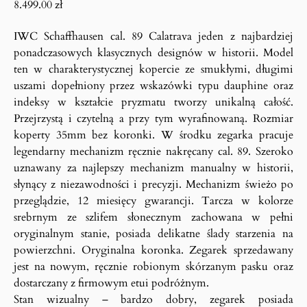
8.499.00
zł
IWC Schaffhausen cal. 89 Calatrava jeden z najbardziej
ponadczasowych klasycznych designów w historii. Model
ten w charakterystycznej kopercie ze smukłymi, długimi
uszami dopełniony przez wskazówki typu dauphine oraz
indeksy w kształcie pryzmatu tworzy unikalną całość.
Przejrzystą i czytelną a przy tym wyrafinowaną. Rozmiar
koperty 35mm bez koronki. W środku zegarka pracuje
legendarny mechanizm ręcznie nakręcany cal. 89. Szeroko
uznawany za najlepszy mechanizm manualny w historii,
słynący z niezawodności i precyzji. Mechanizm świeżo po
przeglądzie, 12 miesięcy gwarancji. Tarcza w kolorze
srebrnym ze szlifem słonecznym zachowana w pełni
oryginalnym stanie, posiada delikatne ślady starzenia na
powierzchni. Oryginalna koronka. Zegarek sprzedawany
jest na nowym, ręcznie robionym skórzanym pasku oraz
dostarczany z firmowym etui podróżnym.
Stan wizualny – bardzo dobry, zegarek posiada