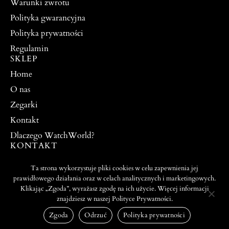
Warunki zwrotu
Polityka gwarancyjna
Polityka prywatności
Regulamin
SKLEP
Home
O nas
Zegarki
Kontakt
Dlaczego WatchWorld?
KONTAKT
watchworldpw@yahoo.com
Ta strona wykorzystuje pliki cookies w celu zapewnienia jej
504 917 976
prawidłowego działania oraz w celach analitycznych i marketingowych.
Klikając „Zgoda”, wyrażasz zgodę na ich użycie. Więcej informacji
znajdziesz w naszej Polityce Prywatności.
PROJEKT I WYKONANIE:
© 2026 ALL RIGHTS
WEBTO.PL
RESERVED
Zgoda
Odrzuć
Polityka prywatności