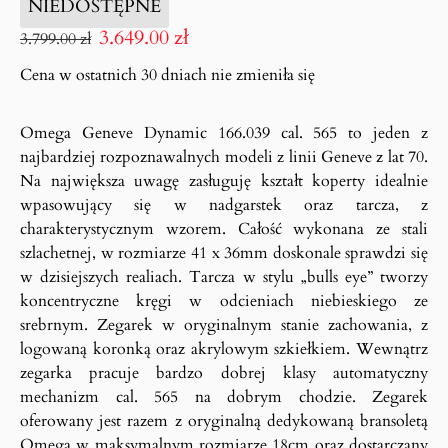
NIEDOSTĘPNE
3.649.00
zł
3.799.00
zł
Cena w ostatnich 30 dniach nie zmieniła się
Omega Geneve Dynamic 166.039 cal. 565 to jeden z
najbardziej rozpoznawalnych modeli z linii Geneve z lat 70.
Na największa uwagę zasługuję kształt koperty idealnie
wpasowujący się w nadgarstek oraz tarcza, z
charakterystycznym wzorem. Całość wykonana ze stali
szlachetnej, w rozmiarze 41 x 36mm doskonale sprawdzi się
w dzisiejszych realiach. Tarcza w stylu „bulls eye” tworzy
koncentryczne kręgi w odcieniach niebieskiego ze
srebrnym. Zegarek w oryginalnym stanie zachowania, z
logowaną koronką oraz akrylowym szkiełkiem. Wewnątrz
zegarka pracuje bardzo dobrej klasy automatyczny
mechanizm cal. 565 na dobrym chodzie. Zegarek
oferowany jest razem z oryginalną dedykowaną bransoletą
Omega w maksymalnym rozmiarze 18cm oraz dostarczany