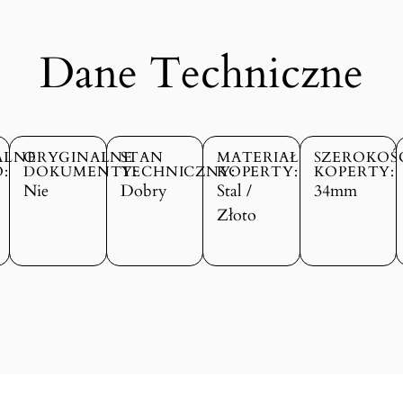
Dane Techniczne
ALNE
ORYGINALNE
STAN
MATERIAŁ
SZEROKOŚ
:
DOKUMENTY:
TECHNICZNY:
KOPERTY:
KOPERTY:
Nie
Dobry
Stal /
34mm
Złoto