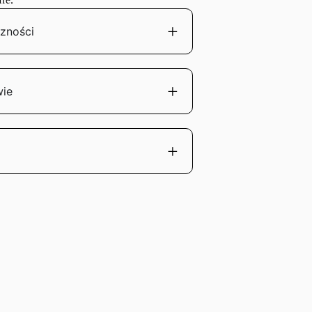
ie.
zności
wie