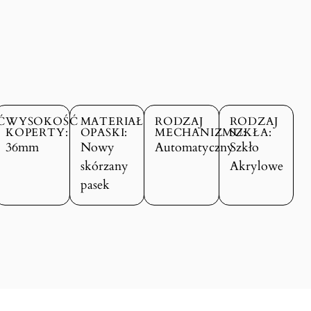
Ć
WYSOKOŚĆ
MATERIAŁ
RODZAJ
RODZAJ
KOPERTY:
OPASKI:
MECHANIZMU:
SZKŁA:
36mm
Nowy
Automatyczny
Szkło
skórzany
Akrylowe
pasek