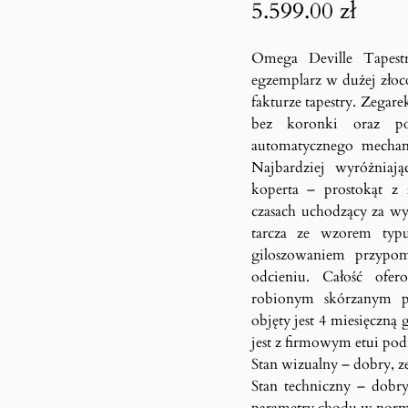
5.599.00
zł
Omega Deville Tapestr
egzemplarz w dużej złoco
fakturze tapestry. Zeg
bez koronki oraz pop
automatycznego mechan
Najbardziej wyróżniaj
koperta – prostokąt z 
czasach uchodzący za wyr
tarcza ze wzorem typ
giloszowaniem przypom
odcieniu. Całość ofe
robionym skórzanym pa
objęty jest 4 miesięczn
jest z firmowym etui po
Stan wizualny – dobry, ze
Stan techniczny – dobry