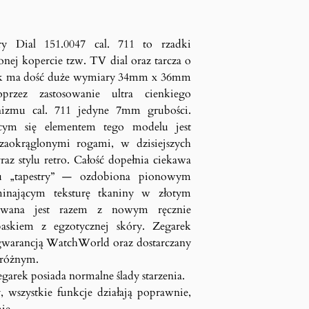
y Dial 151.0047 cal. 711 to rzadki
nej kopercie tzw. TV dial oraz tarcza o
arek ma dość duże wymiary 34mm x 36mm
rzez zastosowanie ultra cienkiego
izmu cal. 711 jedyne 7mm grubości.
ącym się elementem tego modelu jest
zaokrąglonymi rogami, w dzisiejszych
az stylu retro. Całość dopełnia ciekawa
u „tapestry” — ozdobiona pionowym
inającym teksturę tkaniny w złotym
rowana jest razem z nowym ręcznie
skiem z egzotycznej skóry. Zegarek
ą gwarancją WatchWorld oraz dostarczany
dróżnym.
garek posiada normalne ślady starzenia.
, wszystkie funkcje działają poprawnie,