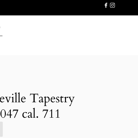
GWARANC
ille Tapestry
047 cal. 711
E