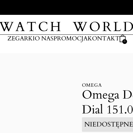
ARKI
ZEGARKI
O NAS
PROMOCJA
KONTAKT
0
OMEGA
Omega Dev
Dial 151.0
NIEDOSTĘPN