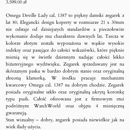
3.599.00
zł
Omega Deville Lady cal. 1387 to piękny damski zegarek z
lat 80. Elegancki design koperty w rozmiarze 21 x 30mm
nie odstaje od dzisiejszych standardów a pieczołowite
wykonanie dodaje mu charakteru dawnych lat. Tarcza w
kolorze złotym została wyposażona w wąskie wysokie
indeksy oraz pasujące do całości wskazówki, które pięknie
mienią się w świetle dziennym nadając całości lekko
biżuteryjnego wydźwięku. Zegarek sprzedawany jest na
skórzanym pasku w bardzo dobrym stanie oraz oryginalną
złoconą klamerką. W środku pracuje mechanizm
kwarcowy Omega cal. 1387 na dobrym chodzie. Zegarek
posiada oryginalne szkło oraz oryginalną ukrytą koronkę
typu push. Całość oferowana jest z firmowym etui
podróżnym WatchWorld oraz objęta 4 miesięczną
gwarancją.
Stan wizualny – dobry, zegarek posiada niewielkie jak na
wiek ślady użycia.