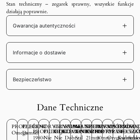
Stan techniczny – zegarek sprawny, wszystkie funkcje
działają poprawnie.
Gwarancja autentyczności
Informacje o dostawie
Bezpieczeństwo
Dane Techniczne
PRODUCENT:
PŁEĆ:
ROK
ORYGINALNE
ORYGINALNE
STAN
MATERIAŁ
SZEROKOŚĆ
WYSOKOŚĆ
MATERIAŁ
RODZAJ
ROD
PRODUKCJI:
PUDEŁKO:
DOKUMENTY:
TECHNICZNY:
KOPERTY:
KOPERTY:
KOPERTY:
OPASKI:
MECHA
SZK
Omega
Damski
1980-
Nie
Nie
Dobry
Stal
21mm
30mm
Oryginalne
Kwarcow
Szkło