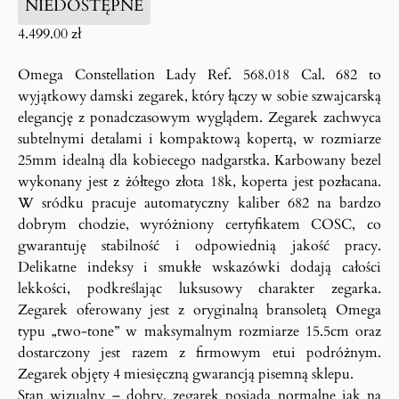
NIEDOSTĘPNE
4.499.00
zł
Omega Constellation Lady Ref. 568.018 Cal. 682 to
wyjątkowy damski zegarek, który łączy w sobie szwajcarską
elegancję z ponadczasowym wyglądem. Zegarek zachwyca
subtelnymi detalami i kompaktową kopertą, w rozmiarze
25mm idealną dla kobiecego nadgarstka. Karbowany bezel
wykonany jest z żółtego złota 18k, koperta jest pozłacana.
W sródku pracuje automatyczny kaliber 682 na bardzo
dobrym chodzie, wyróżniony certyfikatem COSC, co
gwarantuję stabilność i odpowiednią jakość pracy.
Delikatne indeksy i smukłe wskazówki dodają całości
lekkości, podkreślając luksusowy charakter zegarka.
Zegarek oferowany jest z oryginalną bransoletą Omega
typu „two-tone” w maksymalnym rozmiarze 15.5cm oraz
dostarczony jest razem z firmowym etui podróżnym.
Zegarek objęty 4 miesięczną gwarancją pisemną sklepu.
Stan wizualny – dobry, zegarek posiada normalne jak na