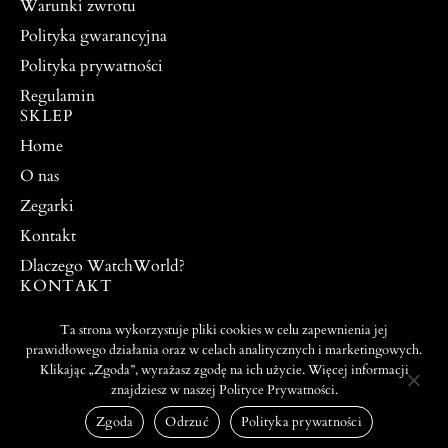
Warunki zwrotu
Polityka gwarancyjna
Polityka prywatności
Regulamin
SKLEP
Home
O nas
Zegarki
Kontakt
Dlaczego WatchWorld?
KONTAKT
watchworldpw@yahoo.com
Ta strona wykorzystuje pliki cookies w celu zapewnienia jej
504 917 976
prawidłowego działania oraz w celach analitycznych i marketingowych.
Klikając „Zgoda”, wyrażasz zgodę na ich użycie. Więcej informacji
znajdziesz w naszej Polityce Prywatności.
PROJEKT I WYKONANIE:
© 2026 ALL RIGHTS
WEBTO.PL
RESERVED
Zgoda
Odrzuć
Polityka prywatności