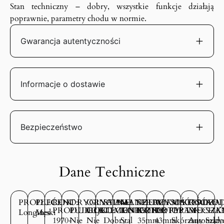
Stan techniczny – dobry, wszystkie funkcje działają
poprawnie, parametry chodu w normie.
Gwarancja autentyczności
Informacje o dostawie
Bezpieczeństwo
Dane Techniczne
PRODUCENT:
PŁEĆ:
ROK
ORYGINALNE
ORYGINALNE
STAN
MATERIAŁ
SZEROKOŚĆ
WYSOKOŚĆ
MATERIAŁ
RODZAJ
ROD
PRODUKCJI:
PUDEŁKO:
DOKUMENTY:
TECHNICZNY:
KOPERTY:
KOPERTY:
KOPERTY:
OPASKI:
MECHA
SZK
Longines
Męski
1970-
Nie
Nie
Dobry
Stal
35mm
43mm
Skórzany
Automaty
Szkło