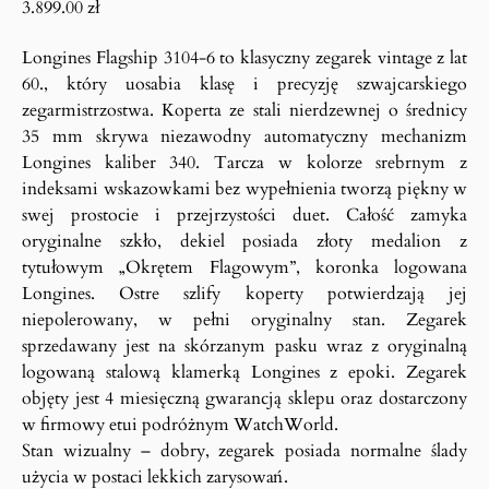
3.899.00
zł
Longines Flagship 3104-6 to klasyczny zegarek vintage z lat
60., który uosabia klasę i precyzję szwajcarskiego
zegarmistrzostwa. Koperta ze stali nierdzewnej o średnicy
35 mm skrywa niezawodny automatyczny mechanizm
Longines kaliber 340. Tarcza w kolorze srebrnym z
indeksami wskazowkami bez wypełnienia tworzą piękny w
swej prostocie i przejrzystości duet. Całość zamyka
oryginalne szkło, dekiel posiada złoty medalion z
tytułowym „Okrętem Flagowym”, koronka logowana
Longines. Ostre szlify koperty potwierdzają jej
niepolerowany, w pełni oryginalny stan. Zegarek
sprzedawany jest na skórzanym pasku wraz z oryginalną
logowaną stalową klamerką Longines z epoki. Zegarek
objęty jest 4 miesięczną gwarancją sklepu oraz dostarczony
w firmowy etui podróżnym WatchWorld.
Stan wizualny – dobry, zegarek posiada normalne ślady
użycia w postaci lekkich zarysowań.