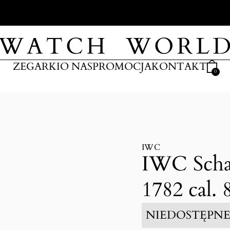
ARKI
ZEGARKI
O NAS
PROMOCJA
KONTAKT
0
IWC
IWC Schaf
1782 cal. 
NIEDOSTĘPN