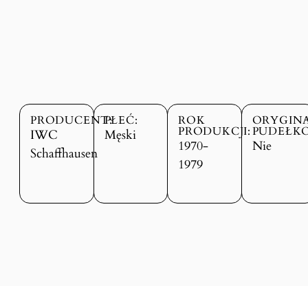
PRODUCENT:
PŁEĆ:
ROK
ORYGIN
PRODUKCJI:
PUDEŁKO
IWC
Męski
1970-
Nie
Schaffhausen
1979