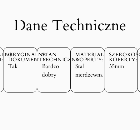
Dane Techniczne
ALNE
ORYGINALNE
STAN
MATERIAŁ
SZEROKOŚ
:
DOKUMENTY:
TECHNICZNY:
KOPERTY:
KOPERTY:
Tak
Bardzo
Stal
35mm
dobry
nierdzewna