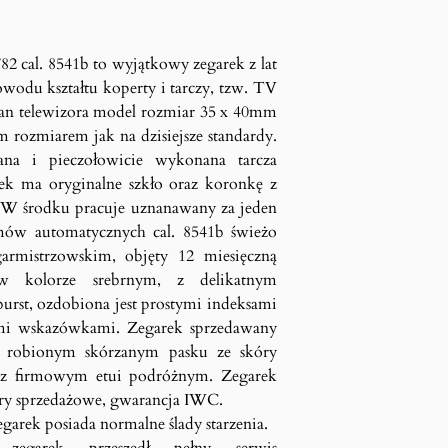
82 cal. 8541b to wyjątkowy zegarek z lat
owodu kształtu koperty i tarczy, tzw. TV
ran telewizora model rozmiar 35 x 40mm
 rozmiarem jak na dzisiejsze standardy.
ana i pieczołowicie wykonana tarcza
k ma oryginalne szkło oraz koronkę z
. W środku pracuje uznanawany za jeden
mów automatycznych cal. 8541b świeżo
armistrzowskim, objęty 12 miesięczną
 kolorze srebrnym, z delikatnym
rst, ozdobiona jest prostymi indeksami
i wskazówkami. Zegarek sprzedawany
e robionym skórzanym pasku ze skóry
ny z firmowym etui podróżnym. Zegarek
ery sprzedażowe, gwarancja IWC.
garek posiada normalne ślady starzenia.