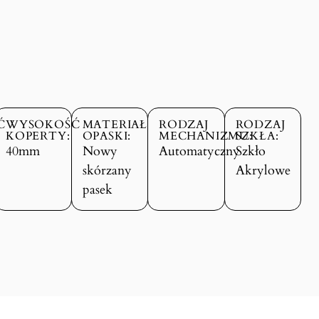
Ć
WYSOKOŚĆ
MATERIAŁ
RODZAJ
RODZAJ
KOPERTY:
OPASKI:
MECHANIZMU:
SZKŁA:
40mm
Nowy
Automatyczny
Szkło
skórzany
Akrylowe
pasek