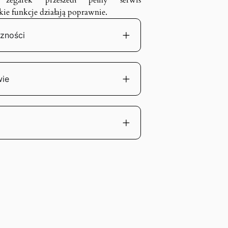
zegarek przeszedł pełny serwis
kie funkcje działają poprawnie.
zności
wie