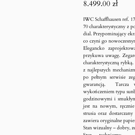
8.499.00
zł
IWC Schaffhausen ref. 17
70 charakterystyczny z p
dial. Przypominający ek
co czyni go nowoczesnym
Elegancko zaprojektow
przykuwa uwagę. Zegare
charakterystyczną rybką
z najlepszych mechaniz
po pełnym serwisie zeg
gwarancją. Tarcza w
wykończeniem typu sunbu
godzinowymi i smukłym
jest na nowym, ręczni
strusia oraz dostarcza
zawiera oryginalne papi
Stan wizualny – dobry, ze