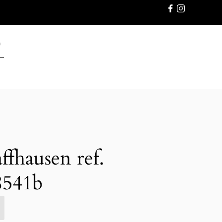
GWARANC
fhausen ref.
8541b
E