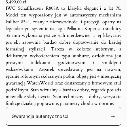
5.499.00
zł
IWC Schaffhausen R808A to klasyka elegancji z lat 70.
Model ten wyposażony jest w automatyczny mechanizm
kaliber 8541, znany z niezawodności i precyzji, oparty na
legendarnym systemie naciągu Pellaton. Koperta o średnicy
35 mm wykonana jest ze stali nierdzewnej a jej klasyczny
projekt zapewnia bardzo dobre dopasowanie do każdej
formalnej stylizacji. Tarcza w kolorze srebrnym, z
delikatnym wykończeniem typu sunburst, ozdobiona jest
prostymi indeksami godzinowymi i smukłymi
wskazówkami. Zegarek sprzedawany jest na nowym,
ręcznie robionym skórzanym pasku, objęty jest 4 miesięczną
gwarancją WatchWorld oraz dostarczany z firmowym etui
podróżnym. Stan wizualny – bardzo dobry, zegarek posiada
niewielkie ślady użycia. Stan techniczny – dobry, wszystkie
funkcje działają poprawnie, parametry chodu w normie.
Gwarancja autentyczności