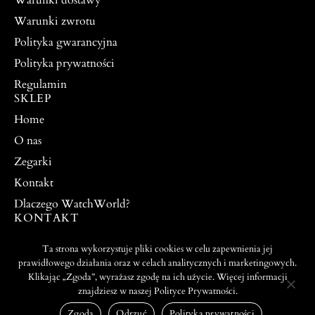
Warunki dostawy
Warunki zwrotu
Polityka gwarancyjna
Polityka prywatności
Regulamin
SKLEP
Home
O nas
Zegarki
Kontakt
Dlaczego WatchWorld?
KONTAKT
watchworldpw@yahoo.com
Ta strona wykorzystuje pliki cookies w celu zapewnienia jej
504 917 976
prawidłowego działania oraz w celach analitycznych i marketingowych.
Klikając „Zgoda”, wyrażasz zgodę na ich użycie. Więcej informacji
znajdziesz w naszej Polityce Prywatności.
PROJEKT I WYKONANIE:
© 2026 ALL RIGHTS
WEBTO.PL
RESERVED
Zgoda
Odrzuć
Polityka prywatności