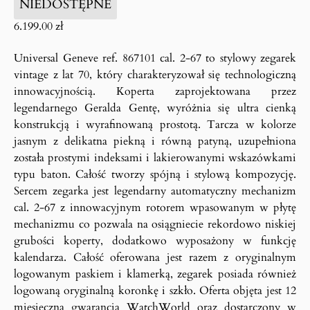
NIEDOSTĘPNE
6.199.00
zł
Universal Geneve ref. 867101 cal. 2-67 to stylowy zegarek
vintage z lat 70, który charakteryzował się technologiczną
innowacyjnością. Koperta zaprojektowana przez
legendarnego Geralda Gentę, wyróżnia się ultra cienką
konstrukcją i wyrafinowaną prostotą. Tarcza w kolorze
jasnym z delikatna piekną i równą patyną, uzupełniona
została prostymi indeksami i lakierowanymi wskazówkami
typu baton. Całość tworzy spójną i stylową kompozycję.
Sercem zegarka jest legendarny automatyczny mechanizm
cal. 2-67 z innowacyjnym rotorem wpasowanym w płytę
mechanizmu co pozwala na osiągniecie rekordowo niskiej
grubości koperty, dodatkowo wyposażony w funkcję
kalendarza. Całość oferowana jest razem z oryginalnym
logowanym paskiem i klamerką, zegarek posiada również
logowaną oryginalną koronkę i szkło. Oferta objęta jest 12
miesięczną gwarancją WatchWorld oraz dostarczony w