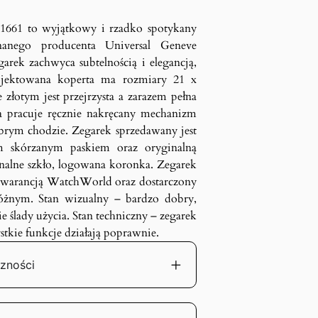
11661 to wyjątkowy i rzadko spotykany
anego producenta Universal Geneve
arek zachwyca subtelnością i elegancją,
rojektowana koperta ma rozmiary 21 x
złotym jest przejrzysta a zarazem pełna
a pracuje ręcznie nakręcany mechanizm
brym chodzie. Zegarek sprzedawany jest
m skórzanym paskiem oraz oryginalną
nalne szkło, logowana koronka. Zegarek
ą gwarancją WatchWorld oraz dostarczony
żnym. Stan wizualny – bardzo dobry,
e ślady użycia. Stan techniczny – zegarek
tkie funkcje działają poprawnie.
zności