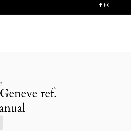
GWARANC
E
 Geneve ref.
anual
E