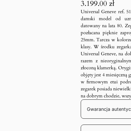
3.199.00
zł
Universal Geneve ref. 5
damski model od uzn
datowany na lata 80. Zeg
pozłacana pięknie zap
25mm. Tarcza w kolorze 
klasy. W środku zegark
Universal Geneve, na do
razem z nieoryginalny
złoconą klamerką. Orygi
objęty jest 4 miesięczn
w firmowym etui podró
zegarek posiada niewielki
na dobrym chodzie, wszys
Gwarancja autentyc