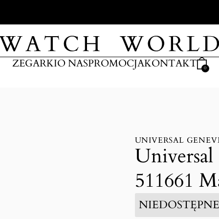
ARKI
ZEGARKI
O NAS
PROMOCJA
KONTAKT
0
UNIVERSAL GENEV
Universal
511661 M
NIEDOSTĘPN