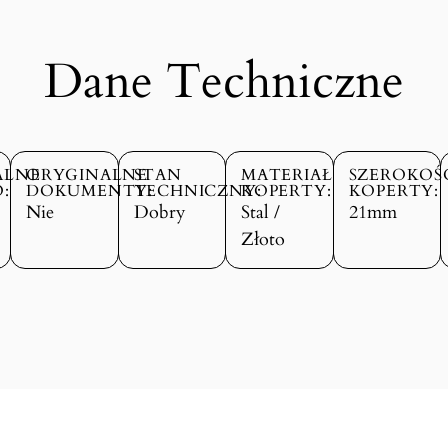
Dane Techniczne
ALNE
ORYGINALNE
STAN
MATERIAŁ
SZEROKOŚ
:
DOKUMENTY:
TECHNICZNY:
KOPERTY:
KOPERTY:
Nie
Dobry
Stal /
21mm
Złoto