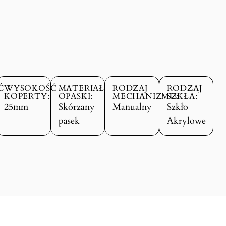
Ć
WYSOKOŚĆ
MATERIAŁ
RODZAJ
RODZAJ
KOPERTY:
OPASKI:
MECHANIZMU:
SZKŁA:
25mm
Skórzany
Manualny
Szkło
pasek
Akrylowe