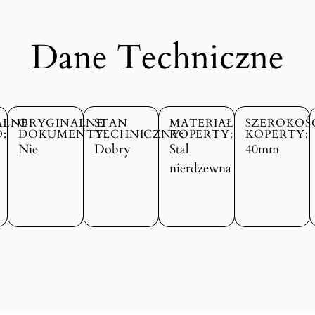
Dane Techniczne
ALNE
ORYGINALNE
STAN
MATERIAŁ
SZEROKOŚ
:
DOKUMENTY:
TECHNICZNY:
KOPERTY:
KOPERTY:
Nie
Dobry
Stal
40mm
nierdzewna