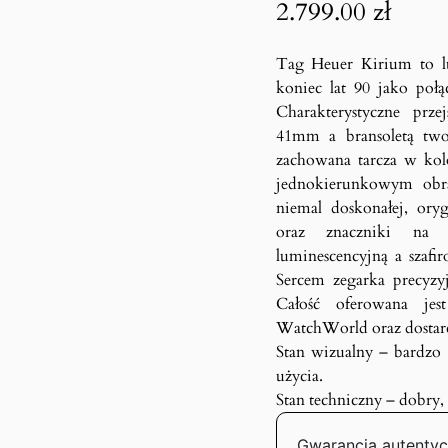
2.799.00
zł
Tag Heuer Kirium to l
koniec lat 90 jako połą
Charakterystyczne prz
41mm a bransoletą two
zachowana tarcza w kol
jednokierunkowym obr
niemal doskonałej, ory
oraz znaczniki na b
luminescencyjną a szafi
Sercem zegarka precyz
Całość oferowana je
WatchWorld oraz dostar
Stan wizualny – bardzo 
użycia.
Stan techniczny – dobry,
Gwarancja autentyc