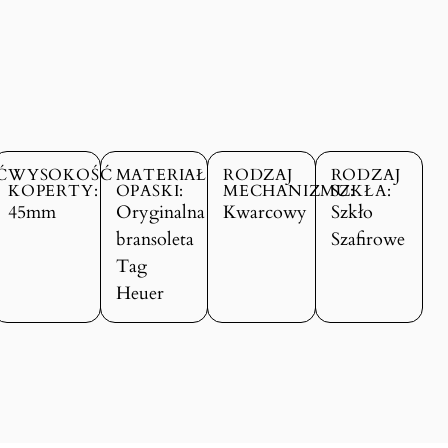
Ć
WYSOKOŚĆ
MATERIAŁ
RODZAJ
RODZAJ
KOPERTY:
OPASKI:
MECHANIZMU:
SZKŁA:
45mm
Oryginalna
Kwarcowy
Szkło
bransoleta
Szafirowe
Tag
Heuer