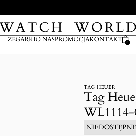
ARKI
ZEGARKI
O NAS
PROMOCJA
KONTAKT
0
TAG HEUER
Tag Heue
WL1114-0
NIEDOSTĘPN