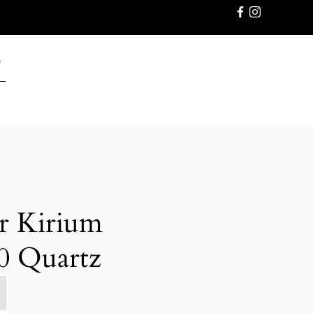
GWARANC
r Kirium
 Quartz
E