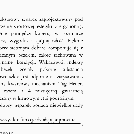
uksusowy zegarek zaprojektowany pod
czenie sportowej estetyki z ergonomią.
ejście pomiędzy kopertą w rozmiarze
rzą wygodną i spójną całość. Pięknie
orze srebrnym dobrze komponuje się z
acanym bezelem, całość zachowana w
ginalnej kondycji. Wskazówki, indeksy
ezelu zostały pokryte substancją
rowe szkło jest odporne na zarysowania.
yjny kwarcowy mechanizm Tag Heuer.
st razem z 4 miesięczną gwarancją
czony w firmowym etui podróżnym.
dobry, zegarek posiada niewielkie ślady
 wszystkie funkcje działają poprawnie.
zności