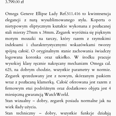
3.799.00
zł
Omega Geneve Ellipse Lady Ref.511.416 to kwintesencja
elegancji z nutą wysublimowanego stylu. Koperta o
nietypowym eliptycznym kształcie wykonana z pozłacanej
stali mierzy 27mm x 38mm. Zegarek wyróżnia się pięknym
motym mozaiki na tarczy, który razem z rzymskimi
indeksami i charakterystycznymi wskazówkami tworzy
spójną całość. O oryginalnym stanie zachowania świadczy
logowana koronka oraz szkiełko. W środku pracuje
wysokiej klasy ręcznie nakręcany mechanizm Omega cal.
625, na dobrym chodzie, wszystkie parametry w normie.
Zegarek sprzedawany jest z nowym, skórzanym paskiem
wraz z pozłacaną klamerką. Całość oferowana jest razem z
firmowym etui podróżnym oraz dodatkowo objęta jest 4
miesięczną gwarancją WatchWorld.
Stan wizualny – dobry, zegarek posiada normalne jak na
wiek ślady użycia.
Stan techniczny – dobry, wszystkie funkcje działają