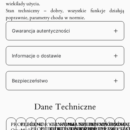
wiekślady użycia.
Stan techniczny – dobry, wszystkie funkcje działają
poprawnie, parametry chodu w normie.
Gwarancja autentyczności
Informacje o dostawie
Bezpieczeństwo
Dane Techniczne
PRODUCENT:
PŁEĆ:
ROK
ORYGINALNE
ORYGINALNE
STAN
MATERIAŁ
SZEROKOŚĆ
WYSOKOŚĆ
MATERIAŁ
RODZAJ
ROD
PRODUKCJI:
PUDEŁKO:
DOKUMENTY:
TECHNICZNY:
KOPERTY:
KOPERTY:
KOPERTY:
OPASKI:
MECHA
SZK