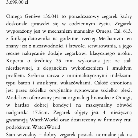
3.699.00
zł
Omega Genève 136.041 to ponadczasowy zegarek który
doskonale sprawdzi się w codziennym życiu. Zegarek
wyposażony jest w mechanizm manualny Omega Cal. 613,
z funkcją datownika na godzinie trzeciej. Mechanizm ten
znany jest z niezawodności i łatwości serwisowania, a jego
ręczne nakręcanie dodaje zegarkowi klasycznego uroku.
Koperta o średnicy 35 mm wykonana jest ze stali
nierdzewnej, z eleganckim wykończeniem i smukłym
profilem. Srebrna tarcza z minimalistycznymi indeksami
typu baton i smukłymi wskazówkami. Całość chroniona
jest przez szkiełko oryginalne sygnowane szkiełko plexi.
Model ten oferowany jest na orginalnej bransolecie Omegi,
w bardzo dobrej kondycji na maksymalny obwód
nadgarstka 17.5cm. Zegarek objęty jest 4 miesięczną
gwarancją WatchWorld oraz dostarczony w firmowy etui
podróżnym WatchWorld.
Stan wizualny – dobry, zegarek posiada normalne jak na