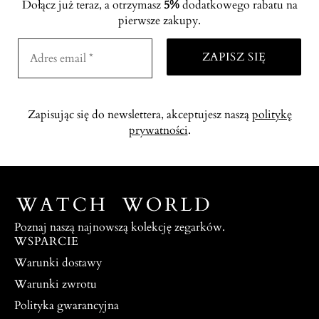
Dołącz już teraz, a otrzymasz
5%
dodatkowego rabatu na
pierwsze zakupy.
Zapisując się do newslettera, akceptujesz naszą
politykę
prywatności
.
Poznaj naszą najnowszą kolekcję zegarków.
WSPARCIE
Warunki dostawy
Warunki zwrotu
Polityka gwarancyjna