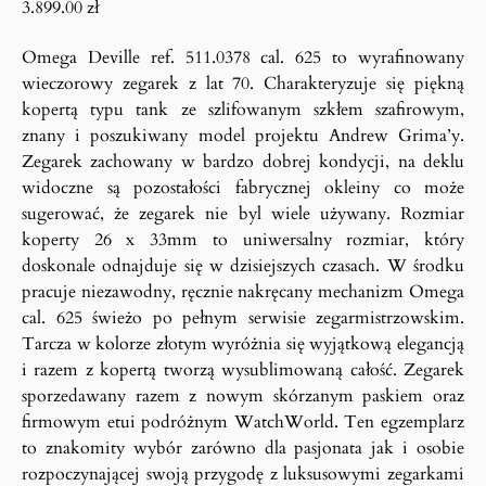
3.899.00
zł
Omega Deville ref. 511.0378 cal. 625 to wyrafinowany
wieczorowy zegarek z lat 70. Charakteryzuje się piękną
kopertą typu tank ze szlifowanym szkłem szafirowym,
znany i poszukiwany model projektu Andrew Grima’y.
Zegarek zachowany w bardzo dobrej kondycji, na deklu
widoczne są pozostałości fabrycznej okleiny co może
sugerować, że zegarek nie byl wiele używany. Rozmiar
koperty 26 x 33mm to uniwersalny rozmiar, który
doskonale odnajduje się w dzisiejszych czasach. W środku
pracuje niezawodny, ręcznie nakręcany mechanizm Omega
cal. 625 świeżo po pełnym serwisie zegarmistrzowskim.
Tarcza w kolorze złotym wyróżnia się wyjątkową elegancją
i razem z kopertą tworzą wysublimowaną całość. Zegarek
sporzedawany razem z nowym skórzanym paskiem oraz
firmowym etui podróżnym WatchWorld. Ten egzemplarz
to znakomity wybór zarówno dla pasjonata jak i osobie
rozpoczynającej swoją przygodę z luksusowymi zegarkami