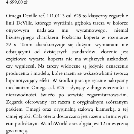
4.699.00
zł
Omega Deville ref. 111.0113 cal. 625 to klasyczny zegarek z
linii DeVille, którego wyróżnia głęboka tarcza w kolorze
onyxowym nadająca mu wyrafinowego, niemal
biżuteryjnego charakteru. Pozłacana koperta w rozmiarze
29 x 40mm charakteryzuje się dużymi wymiarami nie
odstającymi od dzisiejszych standardów, złocenie jest
częściowo wytarte, koperta nie ma większych uszkodzeń
czy wgnieceń. Na tarczy widoczne są jedynie oznaczenie
producenta i modelu, które razem ze wskazówkami tworzą
hiponotyzujący efekt. W środku pracuje ręcznie nakręcany
mechanizm Omega cal. 625 – słynący z długowieczności i
niezawodności, świeżo po serwisie zegarmistrzowskim.
Zegarek oferowany jest razem z oryginalnym skórzanym
paskiem Omegi oraz oryginalną stalową klamerką, z tej
samej epoki. Cała oferta dostarczana jest razem z firmowym
etui podróżnym WatchWorld oraz objęta jest 12 miesięczną
gwarancją.