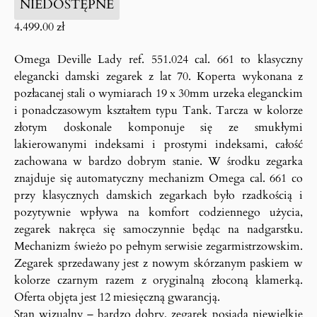
NIEDOSTĘPNE
4.499.00
zł
Omega Deville Lady ref. 551.024 cal. 661 to klasyczny
elegancki damski zegarek z lat 70. Koperta wykonana z
pozłacanej stali o wymiarach 19 x 30mm urzeka eleganckim
i ponadczasowym kształtem typu Tank. Tarcza w kolorze
złotym doskonale komponuje się ze smukłymi
lakierowanymi indeksami i prostymi indeksami, całość
zachowana w bardzo dobrym stanie. W środku zegarka
znajduje się automatyczny mechanizm Omega cal. 661 co
przy klasycznych damskich zegarkach było rzadkością i
pozytywnie wpływa na komfort codziennego użycia,
zegarek nakręca się samoczynnie będąc na nadgarstku.
Mechanizm świeżo po pełnym serwisie zegarmistrzowskim.
Zegarek sprzedawany jest z nowym skórzanym paskiem w
kolorze czarnym razem z oryginalną złoconą klamerką.
Oferta objęta jest 12 miesięczną gwarancją.
Stan wizualny – bardzo dobry, zegarek posiada niewielkie