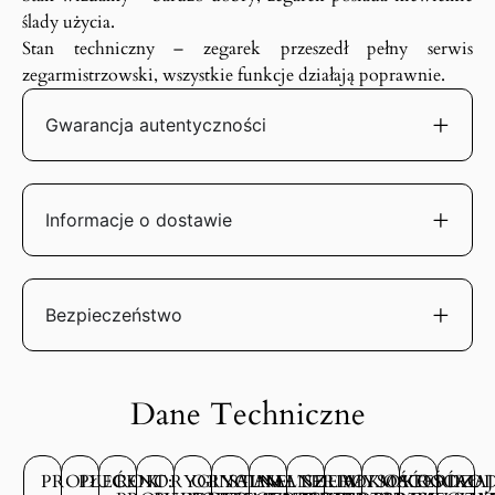
ślady użycia.
Stan techniczny – zegarek przeszedł pełny serwis
zegarmistrzowski, wszystkie funkcje działają poprawnie.
Gwarancja autentyczności
Informacje o dostawie
Bezpieczeństwo
Dane Techniczne
PRODUCENT:
PŁEĆ:
ROK
ORYGINALNE
ORYGINALNE
STAN
MATERIAŁ
SZEROKOŚĆ
WYSOKOŚĆ
MATERIAŁ
RODZAJ
ROD