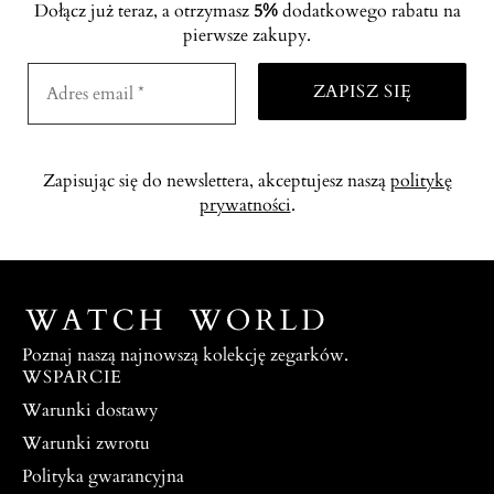
Dołącz już teraz, a otrzymasz
5%
dodatkowego rabatu na
pierwsze zakupy.
Zapisując się do newslettera, akceptujesz naszą
politykę
prywatności
.
Poznaj naszą najnowszą kolekcję zegarków.
WSPARCIE
Warunki dostawy
Warunki zwrotu
Polityka gwarancyjna