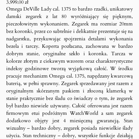
3.999.00
zł
Omega DeVille Lady cal. 1375 to bardzo rzadki, unikatowy
damski zegarek z lat 80 wyróżniający się pięknym,
pieczołowitym wykonaniem. Zegarek ma rozmiar 20mm
bez koronki, przez co subtelnie i delikatnie prezentuje się na
nadgarstku, przykuwając spojrzenia detalami wykonania
bezela i tarczy. Koperta pozłacana, zachowana w bardzo
dobrym stanie, oryginalne szkło i koronka. Tarcza w
kolorze złotym z ciekawym wzorem oraz charakterystyczne
indeksy godzinowe tworzą wyjątkową całość. W środku
pracuje mechanizm Omega cal. 1375, napędzany kwarcową
baterią, w pełni sprawny. Zegarek sprzedawany jest razem z
oryginalnym skórzanym paskiem i złoconą klamerką w
stanie praktycznie bez śladu co świadczy o tym, że zegarek
był bardzo niewiele używany. Całość oferowana jest razem
firmowym etui podróżnym WatchWorld a sam zegarek
dodatkowo objęty jest 4 miesięczną gwarancją. Stan
wizualny – bardzo dobry, zegarek posiada niewielkie ślady
użycia. Stan techniczny – dobry, wszystkie funkcje działają