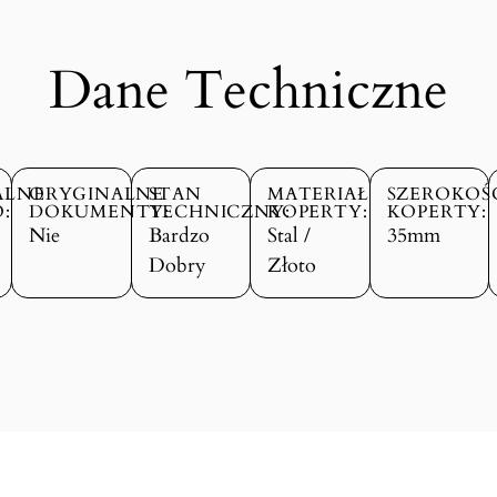
Dane Techniczne
ALNE
ORYGINALNE
STAN
MATERIAŁ
SZEROKOŚ
:
DOKUMENTY:
TECHNICZNY:
KOPERTY:
KOPERTY:
Nie
Bardzo
Stal /
35mm
Dobry
Złoto