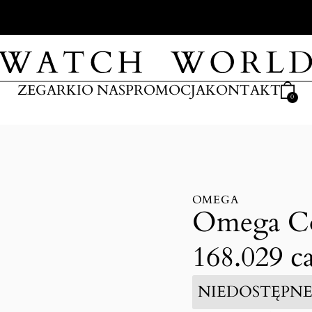
ARKI
ZEGARKI
O NAS
PROMOCJA
KONTAKT
0
OMEGA
Omega Con
168.029 ca
NIEDOSTĘPN