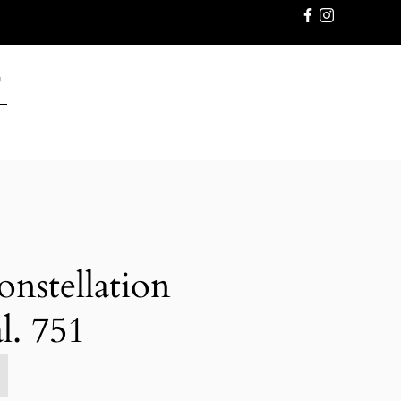
GWARANC
stellation
l. 751
E