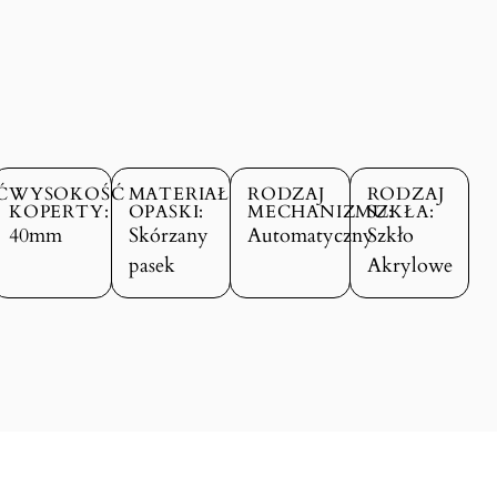
Ć
WYSOKOŚĆ
MATERIAŁ
RODZAJ
RODZAJ
KOPERTY:
OPASKI:
MECHANIZMU:
SZKŁA:
40mm
Skórzany
Automatyczny
Szkło
pasek
Akrylowe