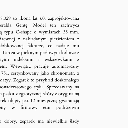
8.029 to ikona lat 60, zaprojektowana
Geralda Gentę. Model ten zachwyca
ertą typu C-shape o wymiarach 35 mm,
rdzewnej z nakładanym pierścieniem z
żłobkowanej fakturze, co nadaje mu
. Tarcza w pięknym perłowym kolorze z
acanymi indeksami i wskazowkami z
em. Wewnątrz pracuje automatyczny
51, certyfikowany jako chronometr, z
 datyy. Zegarek to przykład doskonałego
 ponadczasowego stylu. Sprzedawany na
pasku z egzotycznej skóry z oryginalną
rek objęty jest 12 miesięczną gwarancją
czony w firmowy etui podróżnym
o dobry, zegarek ma niewielkie ślady