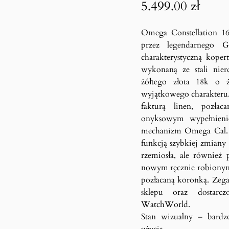
5.499.00
zł
Omega Constellation 16
przez legendarnego 
charakterystyczną kop
wykonaną ze stali nie
żółtego złota 18k o 
wyjątkowego charakteru
fakturą linen, pozł
onyksowym wypełnieni
mechanizm Omega Cal. 7
funkcją szybkiej zmiany
rzemiosła, ale również
nowym ręcznie robionym 
pozłacaną koronką. Zega
sklepu oraz dostar
WatchWorld.
Stan wizualny – bardz