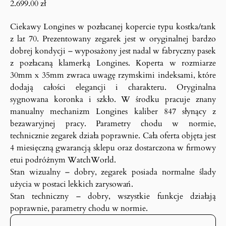
2.699.00
zł
Ciekawy Longines w pozłacanej kopercie typu kostka/tank
z lat 70. Prezentowany zegarek jest w oryginalnej bardzo
dobrej kondycji – wyposażony jest nadal w fabryczny pasek
z pozłacaną klamerką Longines. Koperta w rozmiarze
30mm x 35mm zwraca uwagę rzymskimi indeksami, które
dodają całości elegancji i charakteru. Oryginalna
sygnowana koronka i szkło. W środku pracuje znany
manualny mechanizm Longines kaliber 847 słynący z
bezawaryjnej pracy. Parametry chodu w normie,
technicznie zegarek działa poprawnie. Cała oferta objęta jest
4 miesięczną gwarancją sklepu oraz dostarczona w firmowy
etui podróżnym WatchWorld.
Stan wizualny – dobry, zegarek posiada normalne ślady
użycia w postaci lekkich zarysowań.
Stan techniczny – dobry, wszystkie funkcje działają
poprawnie, parametry chodu w normie.